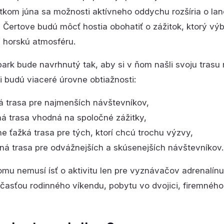
tkom júna sa možnosti aktívneho oddychu rozšíria o lan
 Čertove budú môcť hostia obohatiť o zážitok, ktorý výb
j horskú atmosféru.
ark bude navrhnutý tak, aby si v ňom našli svoju trasu
ii budú viaceré úrovne obtiažnosti:
á trasa pre najmenších návštevníkov,
ná trasa vhodná na spoločné zážitky,
ne ťažká trasa pre tých, ktorí chcú trochu výzvy,
ná trasa pre odvážnejších a skúsenejších návštevníkov.
mu nemusí ísť o aktivitu len pre vyznávačov adrenalínu
časťou rodinného víkendu, pobytu vo dvojici, firemného 