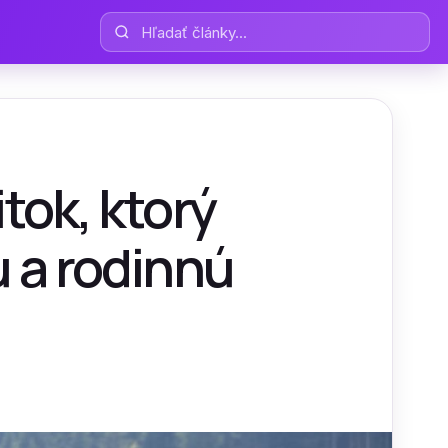
Hľadať články
tok, ktorý
u a rodinnú