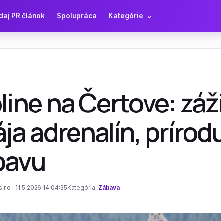
daj PR článok
Spolupráca
Kategórie
⌄
line na Čertove: záži
ja adrenalín, prírod
bavu
.r.o · 11.5.2026 14:04:35
Kategória:
Zábava