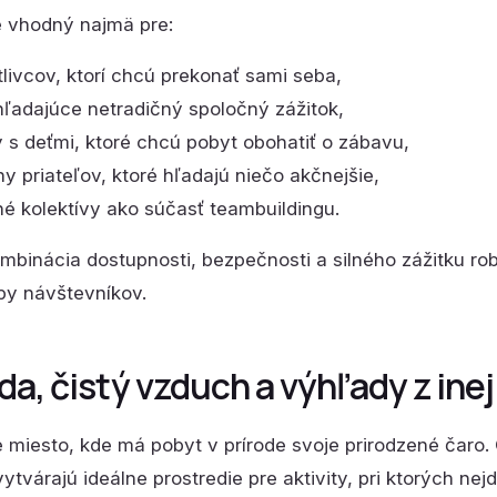
je vhodný najmä pre:
tlivcov, ktorí chcú prekonať sami seba,
hľadajúce netradičný spoločný zážitok,
y s deťmi, ktoré chcú pobyt obohatiť o zábavu,
ny priateľov, ktoré hľadajú niečo akčnejšie,
né kolektívy ako súčasť teambuildingu.
mbinácia dostupnosti, bezpečnosti a silného zážitku robí 
py návštevníkov.
da, čistý vzduch a výhľady z ine
e miesto, kde má pobyt v prírode svoje prirodzené čaro. 
ytvárajú ideálne prostredie pre aktivity, pri ktorých nej