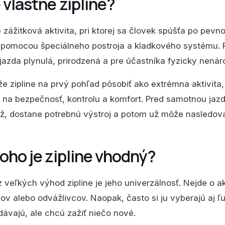
 vlastne zipline?
je zážitková aktivita, pri ktorej sa človek spúšťa po p
pomocou špeciálneho postroja a kladkového systému. 
jazda plynulá, prirodzená a pre účastníka fyzicky nenár
e zipline na prvý pohľad pôsobiť ako extrémna aktivit
na bezpečnosť, kontrolu a komfort. Pred samotnou jaz
áž, dostane potrebnú výstroj a potom už môže nasledov
koho je zipline vhodný?
 veľkých výhod zipline je jeho univerzálnosť. Nejde o ak
ov alebo odvážlivcov. Naopak, často si ju vyberajú aj ľu
ávajú, ale chcú zažiť niečo nové.