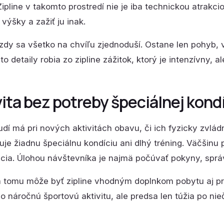
Zipline v takomto prostredí nie je iba technickou atrakci
 výšky a zažiť ju inak.
zdy sa všetko na chvíľu zjednoduší. Ostane len pohyb, v
to detaily robia zo zipline zážitok, ktorý je intenzívny, 
vita bez potreby špeciálnej kond
dí má pri nových aktivitách obavu, či ich fyzicky zvládnu
je žiadnu špeciálnu kondíciu ani dlhý tréning. Väčšin
ácia. Úlohou návštevníka je najmä počúvať pokyny, správn
 tomu môže byť zipline vhodným doplnkom pobytu aj pre
bo náročnú športovú aktivitu, ale predsa len túžia po 