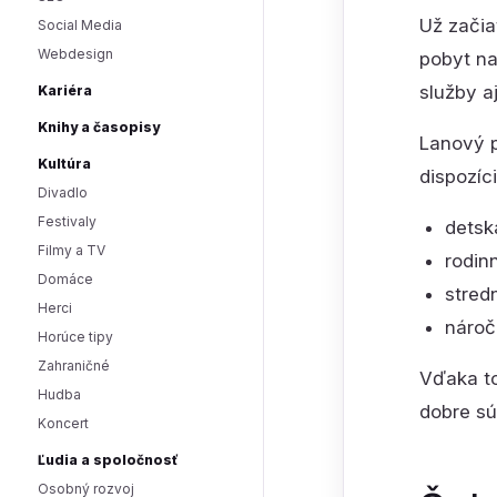
Už začia
Social Media
Webdesign
pobyt na
služby a
Kariéra
Knihy a časopisy
Lanový p
Kultúra
dispozíc
Divadlo
Festivaly
detsk
Filmy a TV
rodin
Domáce
stred
Herci
nároč
Horúce tipy
Zahraničné
Vďaka to
Hudba
dobre sú
Koncert
Ľudia a spoločnosť
Osobný rozvoj