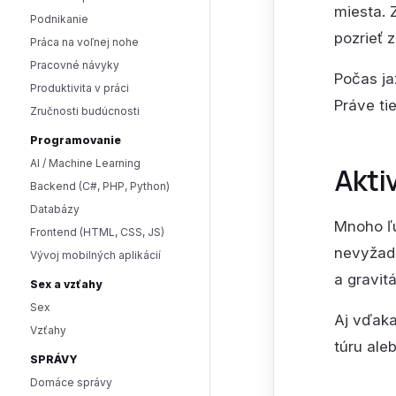
miesta. 
Podnikanie
pozrieť z
Práca na voľnej nohe
Pracovné návyky
Počas ja
Produktivita v práci
Práve tie
Zručnosti budúcnosti
Programovanie
AI / Machine Learning
Akti
Backend (C#, PHP, Python)
Databázy
Mnoho ľu
Frontend (HTML, CSS, JS)
nevyžadu
Vývoj mobilných aplikácií
a gravit
Sex a vzťahy
Sex
Aj vďaka
Vzťahy
túru ale
SPRÁVY
Domáce správy