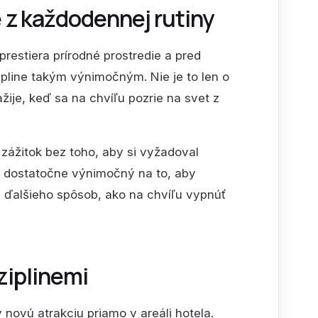
e z každodennej rutiny
prestiera prírodné prostredie a pred
zipline takým výnimočným. Nie je to len o
ažije, keď sa na chvíľu pozrie na svet z
 zážitok bez toho, aby si vyžadoval
om dostatočne výnimočný na to, aby
e ďalšieho spôsob, ako na chvíľu vypnúť
ziplinemi
 novú atrakciu priamo v areáli hotela.