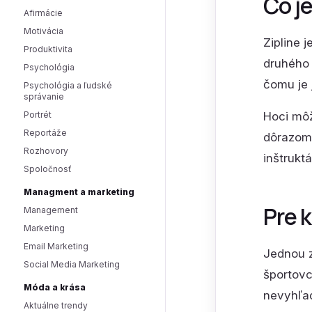
Čo je
Afirmácie
Motivácia
Zipline 
Produktivita
druhého 
Psychológia
čomu je 
Psychológia a ľudské
správanie
Hoci môž
Portrét
Reportáže
dôrazom 
Rozhovory
inštrukt
Spoločnosť
Managment a marketing
Pre 
Management
Marketing
Email Marketing
Jednou z
Social Media Marketing
športovc
Móda a krása
nevyhľad
Aktuálne trendy