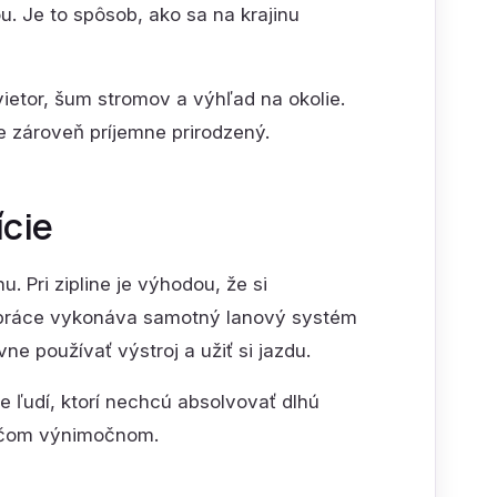
ou. Je to spôsob, ako sa na krajinu
ietor, šum stromov a výhľad na okolie.
ale zároveň príjemne prirodzený.
ície
. Pri zipline je výhodou, že si
u práce vykonáva samotný lanový systém
e používať výstroj a užiť si jazdu.
 ľudí, ktorí nechcú absolvovať dlhú
niečom výnimočnom.