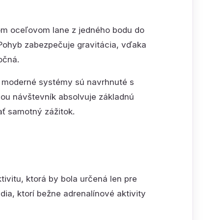
evnom oceľovom lane z jedného bodu do
Pohyb zabezpečuje gravitácia, vďaka
očná.
a, moderné systémy sú navrhnuté s
dou návštevník absolvuje základnú
ať samotný zážitok.
tivitu, ktorá by bola určená len pre
dia, ktorí bežne adrenalínové aktivity