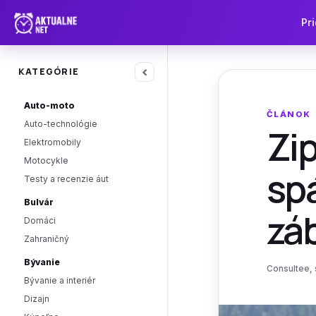
Pri
‹
KATEGÓRIE
Auto-moto
ČLÁNOK
Auto-technológie
Zip
Elektromobily
Motocykle
spá
Testy a recenzie áut
Bulvár
zá
Domáci
Zahraničný
Bývanie
Consultee, s
Bývanie a interiér
Dizajn