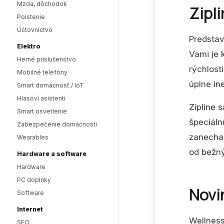
Mzda, dôchodok
Zipli
Poistenie
Účtovníctvo
Predstav
Elektro
Vami je 
Herné príslušenstvo
rýchlost
Mobilné telefóny
úplne in
Smart domácnosť / IoT
Hlasoví asistenti
Zipline 
Smart osvetlenie
špeciáln
Zabezpečenie domácnosti
zanechal
Wearables
od bežný
Hardware a software
Hardware
PC doplnky
Novin
Software
Internet
Wellness
SEO