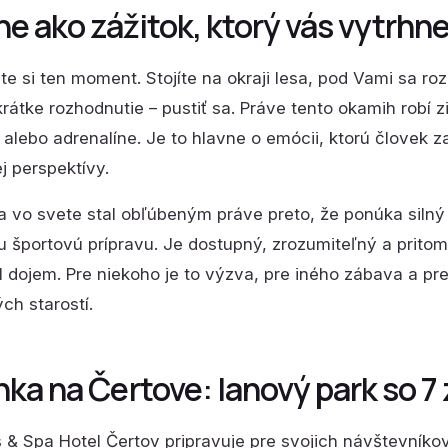
ne ako zážitok, ktorý vás vytrhn
te si ten moment. Stojíte na okraji lesa, pod Vami sa roz
krátke rozhodnutie – pustiť sa. Práve tento okamih robí 
i alebo adrenalíne. Je to hlavne o emócii, ktorú človek z
ej perspektívy.
sa vo svete stal obľúbeným práve preto, že ponúka silný
u športovú prípravu. Je dostupný, zrozumiteľný a prit
 dojem. Pre niekoho je to výzva, pre iného zábava a pr
ch starostí.
ka na Čertove: lanový park so 7 
 & Spa Hotel Čertov pripravuje pre svojich návštevníkov