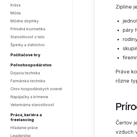
Krása
Zipline 
Móda
jedno
Módne doplnky
Prírodná kozmetika
páry 
Starostlivosť o telo
rodin
Šperky a zlatníctvo
skupi
Počítačove hry
firem
Poľnohospodárstvo
Práve ko
Dojacia technika
rôzne ty
Farmárska technika
Chov hospodárskych zvierat
Napájačky a kŕmenie
Príro
Veterinárna starostlivosť
Práca, kariéra a
freelancing
Čertov j
Hľadanie práce
vzduch v
Leadership