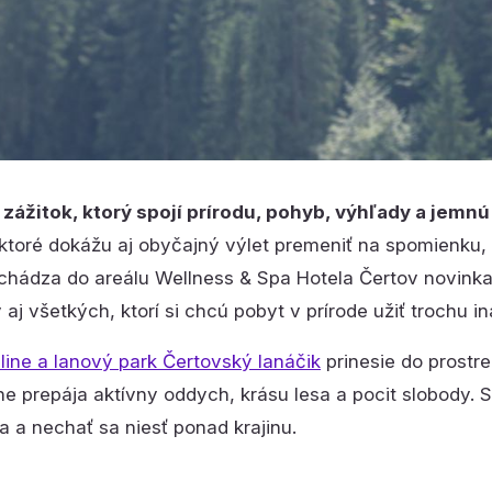
zážitok, ktorý spojí prírodu, pohyb, výhľady a jemn
, ktoré dokážu aj obyčajný výlet premeniť na spomienku, 
ichádza do areálu Wellness & Spa Hotela Čertov novinka, 
 aj všetkých, ktorí si chcú pobyt v prírode užiť trochu in
pline a lanový park Čertovský lanáčik
prinesie do prostre
ne prepája aktívny oddych, krásu lesa a pocit slobody. S
sa a nechať sa niesť ponad krajinu.