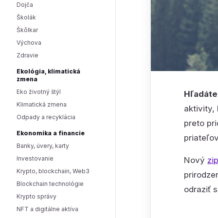
Dojča
Školák
Škôlkar
Výchova
Zdravie
Ekológia, klimatická
zmena
Eko životný štýl
Hľadáte 
Klimatická zmena
aktivity
Odpady a recyklácia
preto pr
Ekonomika a financie
priateľov
Banky, úvery, karty
Investovanie
Nový
zi
Krypto, blockchain, Web3
prirodze
Blockchain technológie
odraziť 
Krypto správy
NFT a digitálne aktíva