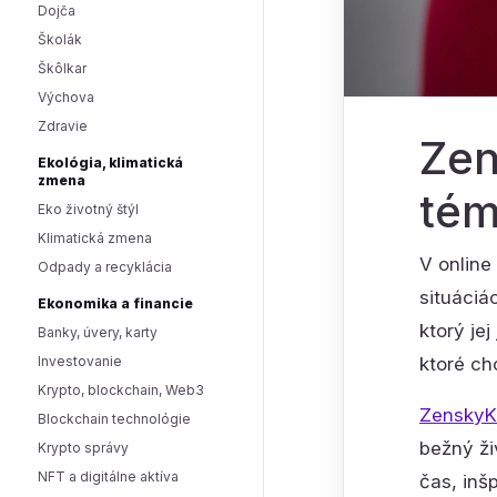
Dojča
Školák
Škôlkar
Výchova
Zdravie
Zen
Ekológia, klimatická
zmena
tém
Eko životný štýl
Klimatická zmena
V online
Odpady a recyklácia
situáciá
Ekonomika a financie
ktorý je
Banky, úvery, karty
Investovanie
ktoré ch
Krypto, blockchain, Web3
ZenskyK
Blockchain technológie
bežný ži
Krypto správy
NFT a digitálne aktíva
čas, inš