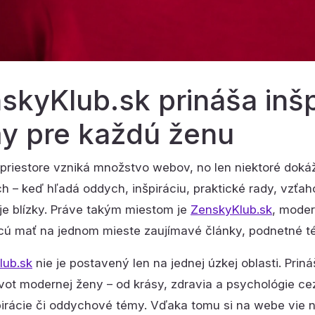
skyKlub.sk prináša inšp
y pre každú ženu
 priestore vzniká množstvo webov, no len niektoré doká
ch – keď hľadá oddych, inšpiráciu, praktické rady, vzťa
j je blízky. Práve takým miestom je
ZenskyKlub.sk
, moder
cú mať na jednom mieste zaujímavé články, podnetné t
lub.sk
nie je postavený len na jednej úzkej oblasti. Prin
vot modernej ženy – od krásy, zdravia a psychológie ce
pirácie či oddychové témy. Vďaka tomu si na webe vie ná