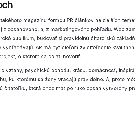
och
takéhoto magazínu formou PR článkov na ďalších temat
j z obsahového, aj z marketingového pohľadu. Web zam
široké publikum, budovať si pravidelnú čitateľskú základ
 vyhľadávajú. Ak má byť cieľom zviditeľnenie kvalitn
rojekt, o ktorom sa oplatí hovoriť.
e o vzťahy, psychickú pohodu, krásu, domácnosť, inšpirác
hu, ku ktorému sa ženy vracajú pravidelne. Aj preto m
ú čitateľku, ktorá chce mať po ruke obsah vytvorený pr