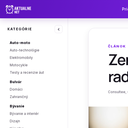
Pri
‹
KATEGÓRIE
Auto-moto
ČLÁNOK
Auto-technológie
Zen
Elektromobily
Motocykle
ra
Testy a recenzie áut
Bulvár
Domáci
Consultee, s
Zahraničný
Bývanie
Bývanie a interiér
Dizajn