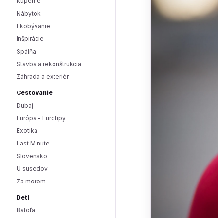
Kúpeľne
Nábytok
Ekobývanie
Inšpirácie
Spálňa
Stavba a rekonštrukcia
Záhrada a exteriér
Cestovanie
Dubaj
Európa - Eurotipy
Exotika
Last Minute
Slovensko
U susedov
Za morom
Deti
Batoľa