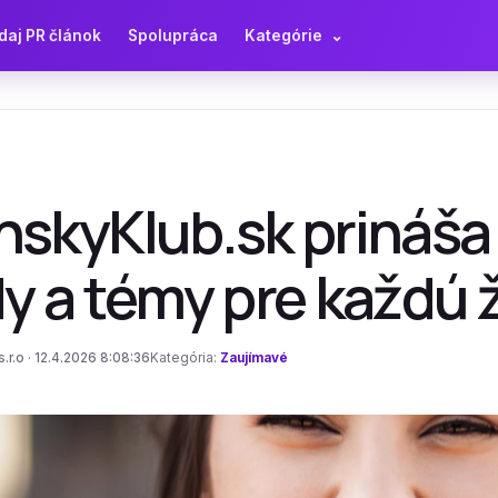
daj PR článok
Spolupráca
Kategórie
⌄
skyKlub.sk prináša 
dy a témy pre každú
.r.o · 12.4.2026 8:08:36
Kategória:
Zaujímavé