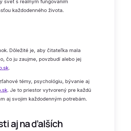
ký svet s reálnym fungovaním
časťou každodenného života.
nok. Dôležité je, aby čitateľka mala
o, čo ju zaujme, povzbudí alebo jej
b.sk
.
vzťahové témy, psychológiu, bývanie aj
.sk
. Je to priestor vytvorený pre každú
iám aj svojim každodenným potrebám.
i aj na ďalších