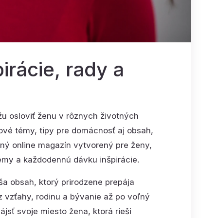
irácie, rady a
žu osloviť ženu v rôznych životných
hové témy, tipy pre domácnosť aj obsah,
ný online magazín vytvorený pre ženy,
émy a každodennú dávku inšpirácie.
áša obsah, ktorý prirodzene prepája
z vzťahy, rodinu a bývanie až po voľný
jsť svoje miesto žena, ktorá rieši