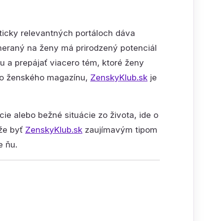
icky relevantných portáloch dáva
eraný na ženy má prirodzený potenciál
ňu a prepájať viacero tém, ktoré ženy
ého ženského magazínu,
ZenskyKlub.sk
je
ie alebo bežné situácie zo života, ide o
ôže byť
ZenskyKlub.sk
zaujímavým tipom
e ňu.