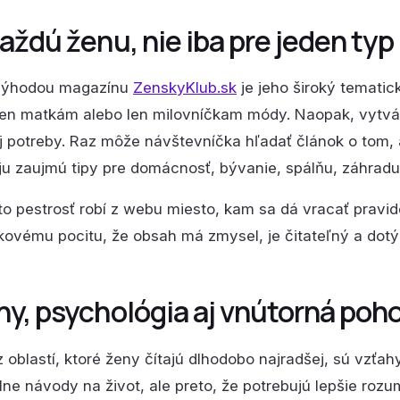
aždú ženu, nie iba pre jeden typ
výhodou magazínu
ZenskyKlub.sk
je jeho široký tematic
en matkám alebo len milovníčkam módy. Naopak, vytvára
j potreby. Raz môže návštevníčka hľadať článok o tom, a
ju zaujmú tipy pre domácnosť, bývanie, spálňu, záhradu 
to pestrosť robí z webu miesto, kam sa dá vracať pravide
lkovému pocitu, že obsah má zmysel, je čitateľný a dotý
hy, psychológia aj vnútorná poh
 oblastí, ktoré ženy čítajú dlhodobo najradšej, sú vzťahy
lne návody na život, ale preto, že potrebujú lepšie rozu