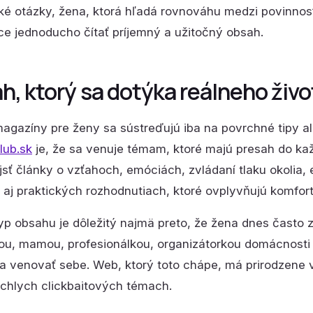
ké otázky, žena, ktorá hľadá rovnováhu medzi povinnosť
ce jednoducho čítať príjemný a užitočný obsah.
h, ktorý sa dotýka reálneho živo
gazíny pre ženy sa sústreďujú iba na povrchné tipy a
lub.sk
je, že sa venuje témam, ktoré majú presah do ka
sť články o vzťahoch, emóciách, zvládaní tlaku okolia,
aj praktických rozhodnutiach, ktoré ovplyvňujú komfor
yp obsahu je dôležitý najmä preto, že žena dnes často z
ou, mamou, profesionálkou, organizátorkou domácnosti 
 a venovať sebe. Web, ktorý toto chápe, má prirodzene
ýchlych clickbaitových témach.