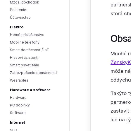
Mzda, dôchodok
partners
Poistenie
ktorá ch
Účtovníctvo
Elektro
Obsa
Herné príslušenstvo
Mobilné telefóny
Smart domácnosť / IoT
Mnohé ma
Hlasoví asistenti
ZenskyK
Smart osvetlenie
môže náj
Zabezpečenie domácnosti
oddychu 
Wearables
Hardware a software
Takýto t
Hardware
partnerk
PC doplnky
zastaviť
Software
len na r
Internet
SEO