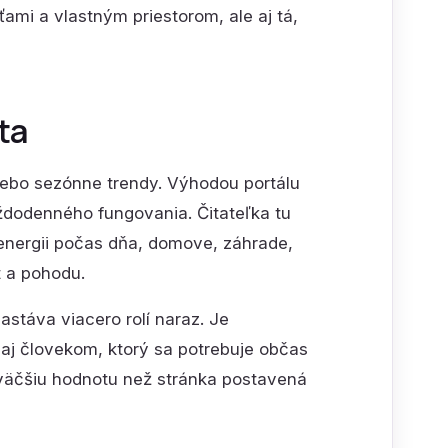
ami a vlastným priestorom, ale aj tá,
ta
lebo sezónne trendy. Výhodou portálu
ždodenného fungovania. Čitateľka tu
 energii počas dňa, domove, záhrade,
t a pohodu.
astáva viacero rolí naraz. Je
aj človekom, ktorý sa potrebuje občas
 väčšiu hodnotu než stránka postavená