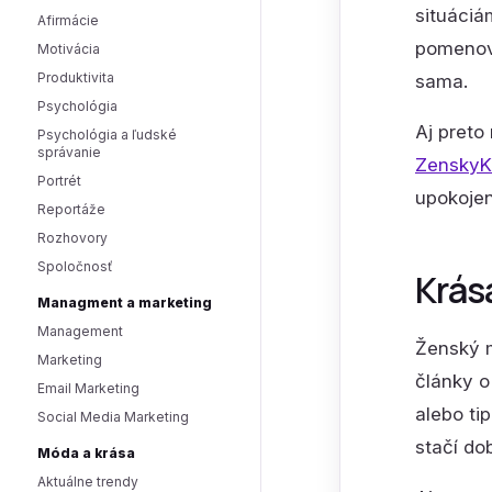
situáciá
Afirmácie
pomenova
Motivácia
Produktivita
sama.
Psychológia
Aj preto
Psychológia a ľudské
správanie
ZenskyK
Portrét
upokojen
Reportáže
Rozhovory
Spoločnosť
Krás
Managment a marketing
Management
Ženský m
Marketing
články o
Email Marketing
alebo ti
Social Media Marketing
stačí do
Móda a krása
Aktuálne trendy