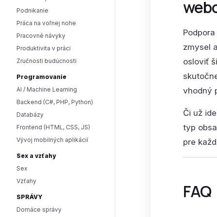
web
Podnikanie
Práca na voľnej nohe
Podpora 
Pracovné návyky
zmysel a
Produktivita v práci
osloviť 
Zručnosti budúcnosti
skutočne
Programovanie
AI / Machine Learning
vhodný p
Backend (C#, PHP, Python)
Či už id
Databázy
typ obsa
Frontend (HTML, CSS, JS)
Vývoj mobilných aplikácií
pre každ
Sex a vzťahy
Sex
Vzťahy
FAQ
SPRÁVY
Domáce správy