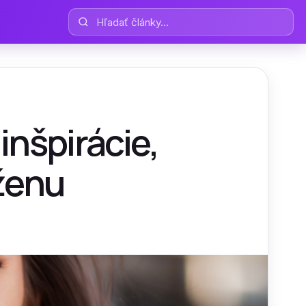
Hľadať články
inšpirácie,
 ženu