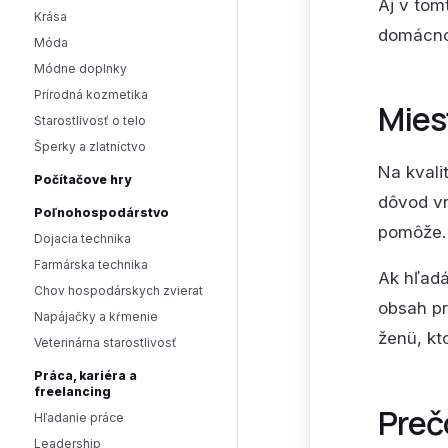
Aj v to
Krása
domácnos
Móda
Módne doplnky
Prírodná kozmetika
Miest
Starostlivosť o telo
Šperky a zlatníctvo
Na kvali
Počítačove hry
dôvod vr
Poľnohospodárstvo
pomôže. 
Dojacia technika
Farmárska technika
Ak hľadá
Chov hospodárskych zvierat
obsah pr
Napájačky a kŕmenie
ženü, kt
Veterinárna starostlivosť
Práca, kariéra a
freelancing
Preč
Hľadanie práce
Leadership