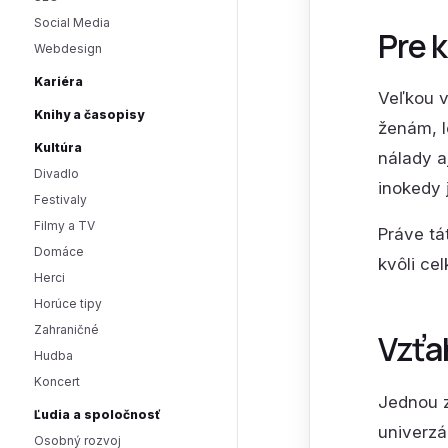
Social Media
Pre k
Webdesign
Kariéra
Veľkou 
Knihy a časopisy
ženám, l
Kultúra
nálady a
Divadlo
inokedy 
Festivaly
Filmy a TV
Práve tá
Domáce
kvôli ce
Herci
Horúce tipy
Zahraničné
Vzťa
Hudba
Koncert
Jednou z
Ľudia a spoločnosť
univerzá
Osobný rozvoj