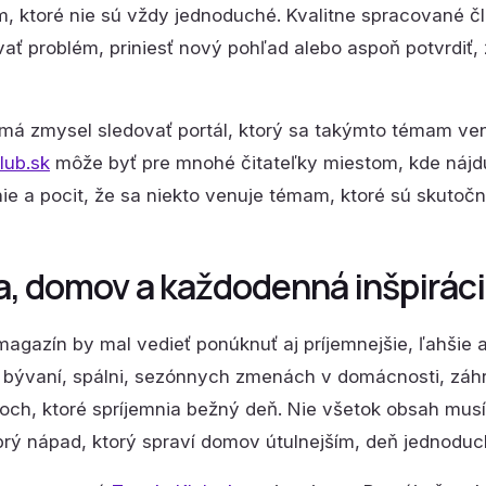
m, ktoré nie sú vždy jednoduché. Kvalitne spracované č
ť problém, priniesť nový pohľad alebo aspoň potvrdiť, 
 má zmysel sledovať portál, ktorý sa takýmto témam venu
lub.sk
môže byť pre mnohé čitateľky miestom, kde nájdu 
ie a pocit, že sa niekto venuje témam, ktoré sú skutočn
a, domov a každodenná inšpirác
agazín by mal vedieť ponúknuť aj príjemnejšie, ľahšie a
 bývaní, spálni, sezónnych zmenách v domácnosti, záhr
poch, ktoré spríjemnia bežný deň. Nie všetok obsah musí 
brý nápad, ktorý spraví domov útulnejším, deň jednoduc