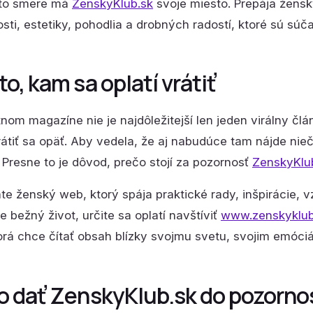
mto smere má
ZenskyKlub.sk
svoje miesto. Prepája žens
ti, estetiky, pohodlia a drobných radostí, ktoré sú sú
o, kam sa oplatí vrátiť
tnom magazíne nie je najdôležitejší len jeden virálny člá
átiť sa opäť. Aby vedela, že aj nabudúce tam nájde nieč
Presne to je dôvod, prečo stojí za pozornosť
ZenskyKlu
te ženský web, ktorý spája praktické rady, inšpirácie, 
e bežný život, určite sa oplatí navštíviť
www.zenskyklub
orá chce čítať obsah blízky svojmu svetu, svojim emóc
o dať ZenskyKlub.sk do pozornost