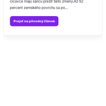
cicavce majú šancu prežiť tieto zmeny.Až 92
percent zemského povrchu sa po...
Prejsť na pôvodný článok