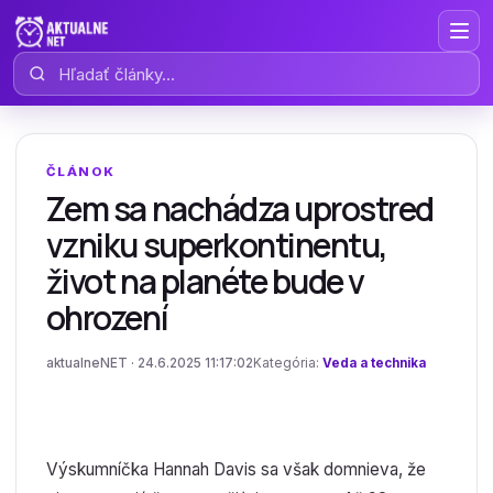
Hľadať články
ČLÁNOK
Zem sa nachádza uprostred
vzniku superkontinentu,
život na planéte bude v
ohrození
aktualneNET · 24.6.2025 11:17:02
Kategória:
Veda a technika
Výskumníčka Hannah Davis sa však domnieva, že