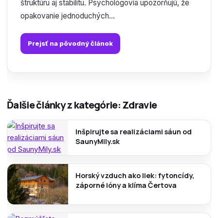
štruktúru aj stabilitu. Psychológovia upozorňujú, že
opakovanie jednoduchých...
Prejsť na pôvodný článok
Ďalšie články z kategórie: Zdravie
Inšpirujte sa realizáciami sáun od
SaunyMily.sk
Horský vzduch ako liek: fytoncídy,
záporné ióny a klíma Čertova