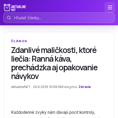
Hľadať články
ČLÁNOK
Zdanlivé maličkosti, ktoré
liečia: Ranná káva,
prechádzka aj opakovanie
návykov
aktualneNET · 24.6.2025 10:59:58
Kategória:
Zdravie
Každodenné zvyky nám dávajú pocit kontroly,