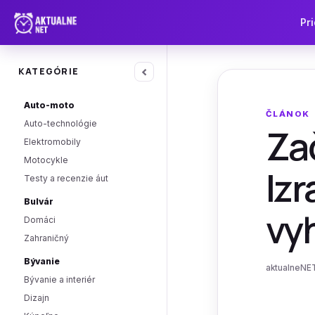
Pri
‹
KATEGÓRIE
Auto-moto
ČLÁNOK
Auto-technológie
Zač
Elektromobily
Motocykle
Izr
Testy a recenzie áut
Bulvár
vyh
Domáci
Zahraničný
Bývanie
aktualneNET
Bývanie a interiér
Dizajn