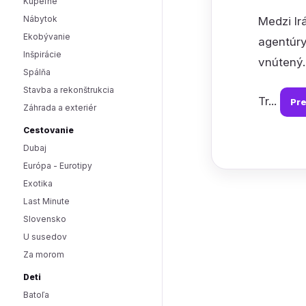
Kúpeľne
Nábytok
Medzi Ir
Ekobývanie
agentúry
Inšpirácie
vnútený.
Spálňa
Stavba a rekonštrukcia
Tr...
Pre
Záhrada a exteriér
Cestovanie
Dubaj
Európa - Eurotipy
Exotika
Last Minute
Slovensko
U susedov
Za morom
Deti
Batoľa