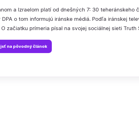
ánom a Izraelom platí od dnešných 7: 30 teheránskeho č
 DPA o tom informujú iránske médiá. Podľa iránskej telev
 O začiatku prímeria písal na svojej sociálnej sieti Trut
jsť na pôvodný článok