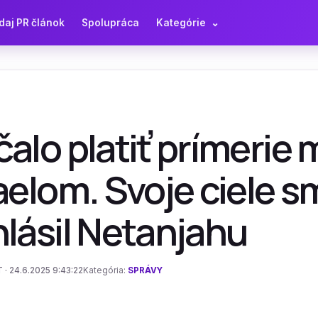
daj PR článok
Spolupráca
Kategórie
⌄
alo platiť prímerie 
aelom. Svoje ciele s
lásil Netanjahu
 · 24.6.2025 9:43:22
Kategória:
SPRÁVY