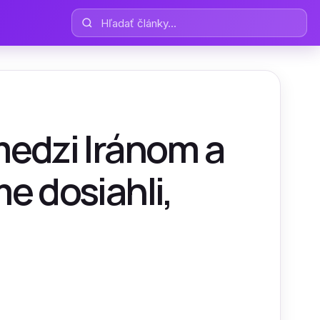
Hľadať články
medzi Iránom a
me dosiahli,