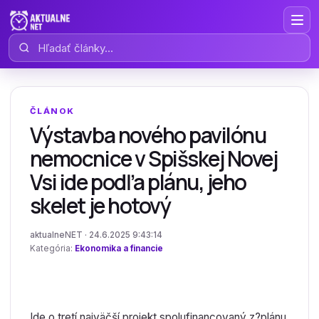
Hľadať články
ČLÁNOK
Výstavba nového pavilónu
nemocnice v Spišskej Novej
Vsi ide podľa plánu, jeho
skelet je hotový
aktualneNET · 24.6.2025 9:43:14
Kategória:
Ekonomika a financie
Ide o tretí najväčší projekt spolufinancovaný z?plánu