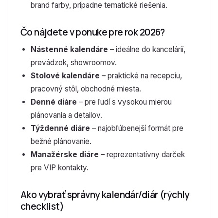
brand farby, prípadne tematické riešenia.
Čo nájdete v ponuke pre rok 2026?
Nástenné kalendáre
– ideálne do kancelárií,
prevádzok, showroomov.
Stolové kalendáre
– praktické na recepciu,
pracovný stôl, obchodné miesta.
Denné diáre
– pre ľudí s vysokou mierou
plánovania a detailov.
Týždenné diáre
– najobľúbenejší formát pre
bežné plánovanie.
Manažérske diáre
– reprezentatívny darček
pre VIP kontakty.
Ako vybrať správny kalendár/diár (rýchly
checklist)