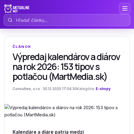
Hľadať články
ČLÁNOK
Výpredaj kalendárov a diárov
na rok 2026: 153 tipov s
potlačou (MartMedia.sk)
Consultee, s.r.o · 30.12.2025 17:04:30
Kategória:
E-shopy
Kalendáre a diáre patria medzi