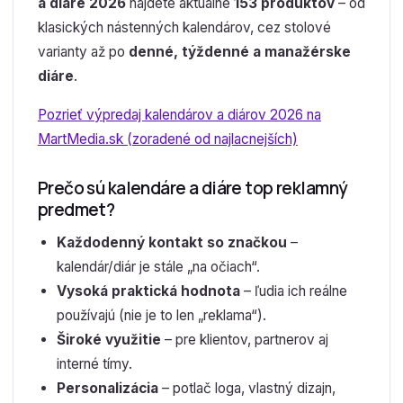
a diáre 2026
nájdete aktuálne
153 produktov
– od
klasických nástenných kalendárov, cez stolové
varianty až po
denné, týždenné a manažérske
diáre
.
Pozrieť výpredaj kalendárov a diárov 2026 na
MartMedia.sk (zoradené od najlacnejších)
Prečo sú kalendáre a diáre top reklamný
predmet?
Každodenný kontakt so značkou
–
kalendár/diár je stále „na očiach“.
Vysoká praktická hodnota
– ľudia ich reálne
používajú (nie je to len „reklama“).
Široké využitie
– pre klientov, partnerov aj
interné tímy.
Personalizácia
– potlač loga, vlastný dizajn,