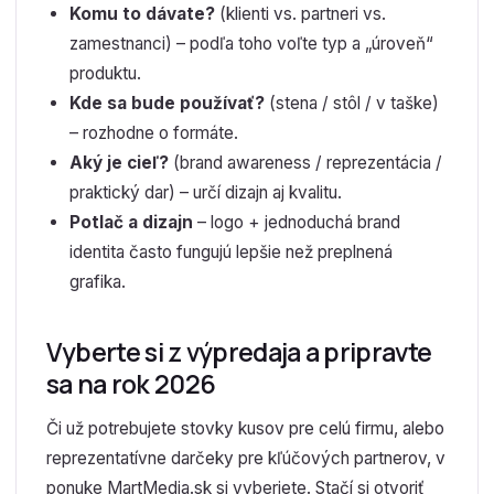
Komu to dávate?
(klienti vs. partneri vs.
zamestnanci) – podľa toho voľte typ a „úroveň“
produktu.
Kde sa bude používať?
(stena / stôl / v taške)
– rozhodne o formáte.
Aký je cieľ?
(brand awareness / reprezentácia /
praktický dar) – určí dizajn aj kvalitu.
Potlač a dizajn
– logo + jednoduchá brand
identita často fungujú lepšie než preplnená
grafika.
Vyberte si z výpredaja a pripravte
sa na rok 2026
Či už potrebujete stovky kusov pre celú firmu, alebo
reprezentatívne darčeky pre kľúčových partnerov, v
ponuke MartMedia.sk si vyberiete. Stačí si otvoriť