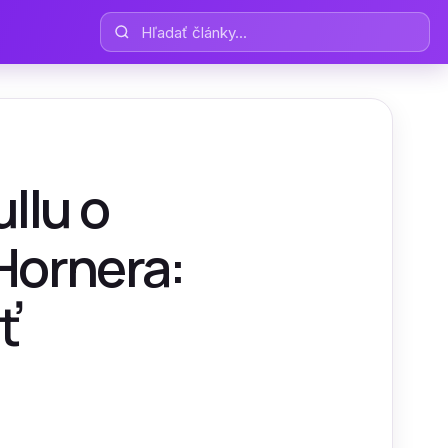
Hľadať články
llu o
Hornera:
ť