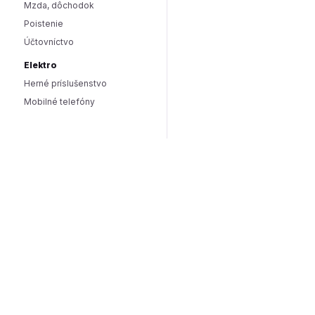
Mzda, dôchodok
Poistenie
Účtovníctvo
Elektro
Herné príslušenstvo
Mobilné telefóny
Smart domácnosť / IoT
Hlasoví asistenti
Smart osvetlenie
Zabezpečenie domácnosti
Wearables
Hardware a software
Hardware
PC doplnky
Software
Internet
SEO