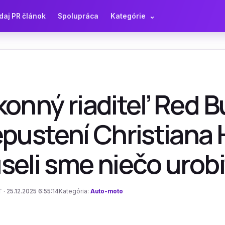
daj PR článok
Spolupráca
Kategórie
⌄
onný riaditeľ Red Bu
epustení Christiana 
eli sme niečo urobi
 · 25.12.2025 6:55:14
Kategória:
Auto-moto