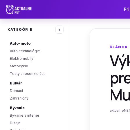
Pri
‹
KATEGÓRIE
Auto-moto
ČLÁNOK
Auto-technológie
Výk
Elektromobily
Motocykle
pr
Testy a recenzie áut
Bulvár
Mus
Domáci
Zahraničný
Bývanie
aktualneNET
Bývanie a interiér
Dizajn