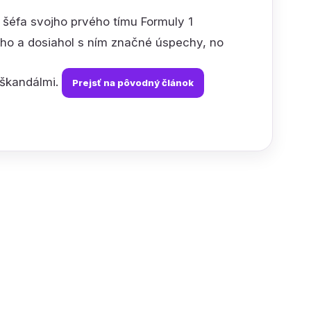
il šéfa svojho prvého tímu Formuly 1
l ho a dosiahol s ním značné úspechy, no
 škandálmi.
Prejsť na pôvodný článok