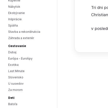
Kúpeľne
Nábytok
Tri dni 
Ekobývanie
Christia
Inšpirácie
Spálňa
v posled
Stavba a rekonštrukcia
Záhrada a exteriér
Cestovanie
Dubaj
Európa - Eurotipy
Exotika
Last Minute
Slovensko
U susedov
Za morom
Deti
Batoľa