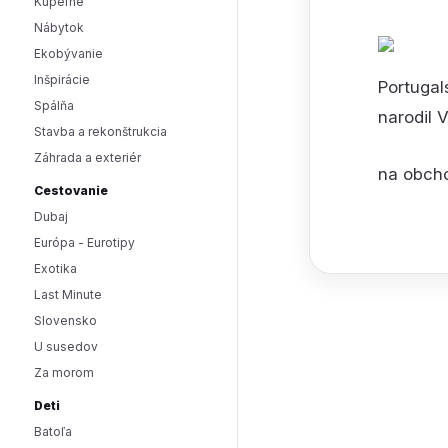
Kúpeľne
Nábytok
Ekobývanie
Inšpirácie
Portugal
Spálňa
narodil 
Stavba a rekonštrukcia
Záhrada a exteriér
na obcho
Cestovanie
Dubaj
Európa - Eurotipy
Exotika
Last Minute
Slovensko
U susedov
Za morom
Deti
Batoľa