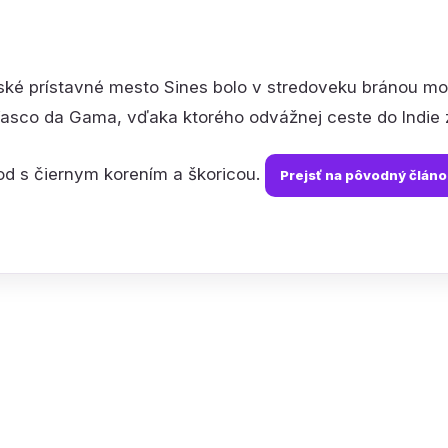
ské prístavné mesto Sines bolo v stredoveku bránou m
Vasco da Gama, vďaka ktorého odvážnej ceste do Indie 
d s čiernym korením a škoricou.
Prejsť na pôvodný článo