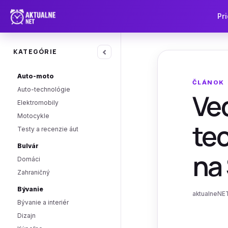
Pri
‹
KATEGÓRIE
Auto-moto
ČLÁNOK
Auto-technológie
Ved
Elektromobily
Motocykle
te
Testy a recenzie áut
Bulvár
na
Domáci
Zahraničný
Bývanie
aktualneNET
Bývanie a interiér
Dizajn