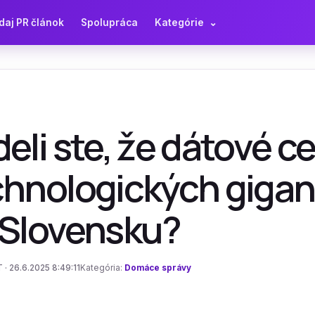
daj PR článok
Spolupráca
Kategórie
⌄
eli ste, že dátové c
chnologických gigan
 Slovensku?
 · 26.6.2025 8:49:11
Kategória:
Domáce správy