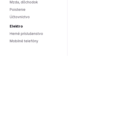
Mzda, dôchodok
Poistenie
Účtovníctvo
Elektro
Herné príslušenstvo
Mobilné telefóny
Smart domácnosť / IoT
Hlasoví asistenti
Smart osvetlenie
Zabezpečenie domácnosti
Wearables
Hardware a software
Hardware
PC doplnky
Software
Internet
SEO