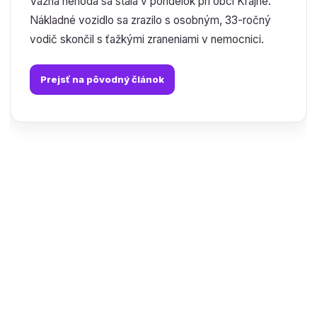
Vážna nehoda sa stala v pondelok pri obci Krajné.
Nákladné vozidlo sa zrazilo s osobným, 33-ročný
vodič skončil s ťažkými zraneniami v nemocnici.
Prejsť na pôvodný článok