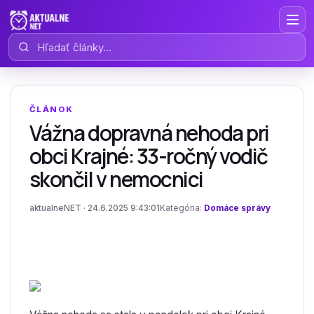
Hľadať články
ČLÁNOK
Vážna dopravná nehoda pri
obci Krajné: 33-ročný vodič
skončil v nemocnici
aktualneNET · 24.6.2025 9:43:01
Kategória:
Domáce správy