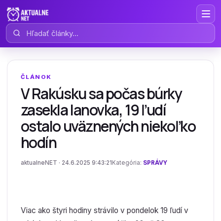
Hľadať články
ČLÁNOK
V Rakúsku sa počas búrky
zasekla lanovka, 19 ľudí
ostalo uväznených niekoľko
hodín
aktualneNET · 24.6.2025 9:43:21
Kategória:
SPRÁVY
Viac ako štyri hodiny strávilo v pondelok 19 ľudí v