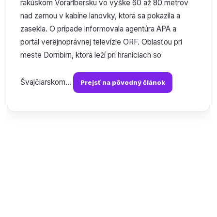
rakúskom Vorarlbersku vo výške 60 až 80 metrov
nad zemou v kabíne lanovky, ktorá sa pokazila a
zasekla. O prípade informovala agentúra APA a
portál verejnoprávnej televízie ORF. Oblasťou pri
meste Dornbirn, ktorá leží pri hraniciach so
Švajčiarskom...
Prejsť na pôvodný článok