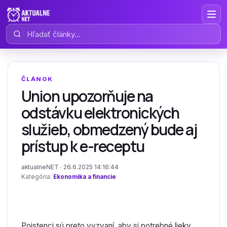
Hľadať články
ČLÁNOK
Union upozorňuje na
odstávku elektronických
služieb, obmedzený bude aj
prístup k e-receptu
aktualneNET · 26.6.2025 14:16:44
Kategória:
Ekonomika a financie
Poistenci sú preto vyzvaní, aby si potrebné lieky