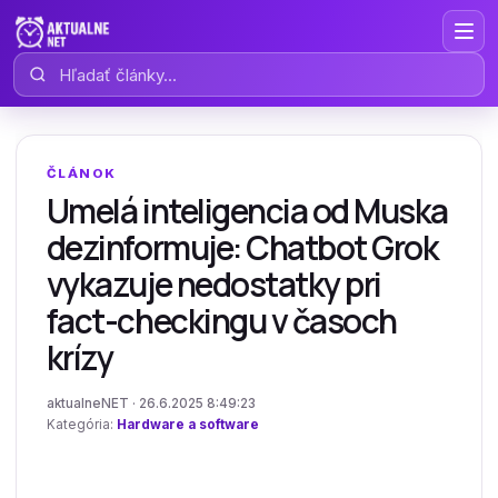
Hľadať články
ČLÁNOK
Umelá inteligencia od Muska
dezinformuje: Chatbot Grok
vykazuje nedostatky pri
fact-checkingu v časoch
krízy
aktualneNET · 26.6.2025 8:49:23
Kategória:
Hardware a software