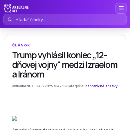
Hľadať články
ČLÁNOK
Trump vyhlásil koniec „12-
dňovej vojny" medzi Izraelom
a Iránom
aktualneNET · 24.6.2025 9:42:59
Kategória:
Zahraničné správy