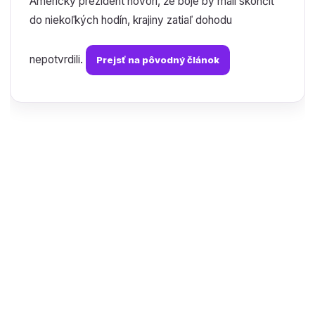
Americký prezident hovorí, že boje by mali skončiť
do niekoľkých hodín, krajiny zatiaľ dohodu
nepotvrdili.
Prejsť na pôvodný článok