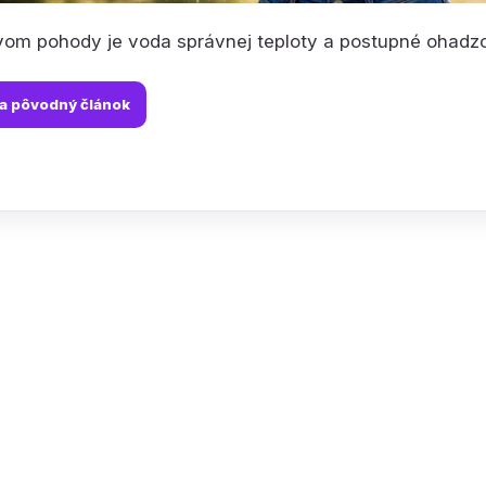
om pohody je voda správnej teploty a postupné ohadzov
na pôvodný článok