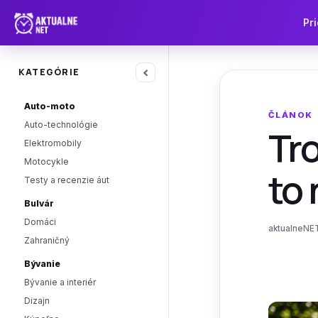
Pri
‹
KATEGÓRIE
Auto-moto
ČLÁNOK
Auto-technológie
Tr
Elektromobily
Motocykle
to 
Testy a recenzie áut
Bulvár
Domáci
aktualneNET
Zahraničný
Bývanie
Bývanie a interiér
Dizajn