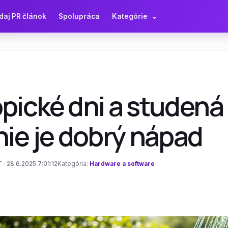
daj PR článok
Spolupráca
Kategórie
⌄
opické dni a studená
nie je dobrý nápad
 · 28.6.2025 7:01:12
Kategória:
Hardware a software