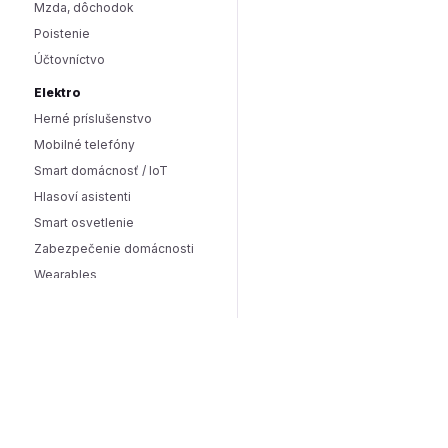
Mzda, dôchodok
Poistenie
Účtovníctvo
Elektro
Herné príslušenstvo
Mobilné telefóny
Smart domácnosť / IoT
Hlasoví asistenti
Smart osvetlenie
Zabezpečenie domácnosti
Wearables
Hardware a software
Hardware
PC doplnky
Software
Internet
SEO