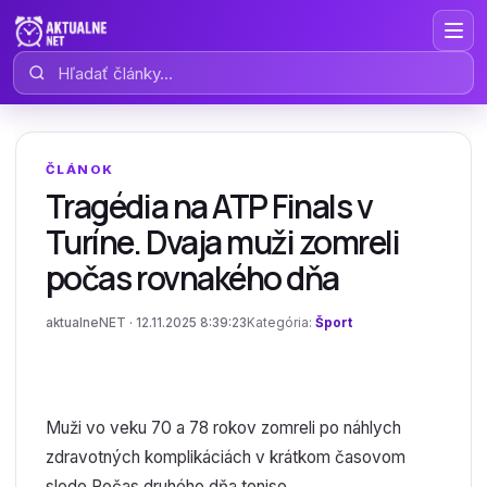
Hľadať články
ČLÁNOK
Tragédia na ATP Finals v
Turíne. Dvaja muži zomreli
počas rovnakého dňa
aktualneNET · 12.11.2025 8:39:23
Kategória:
Šport
Muži vo veku 70 a 78 rokov zomreli po náhlych
zdravotných komplikáciách v krátkom časovom
slede.Počas druhého dňa teniso...