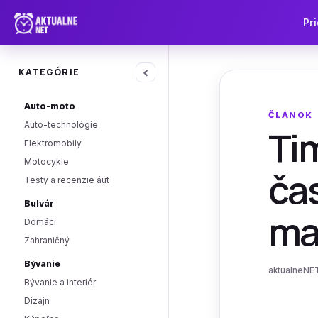
Pri
‹
KATEGÓRIE
Auto-moto
ČLÁNOK
Auto-technológie
Tim
Elektromobily
Motocykle
ča
Testy a recenzie áut
Bulvár
ma
Domáci
Zahraničný
Bývanie
aktualneNET
Bývanie a interiér
Dizajn