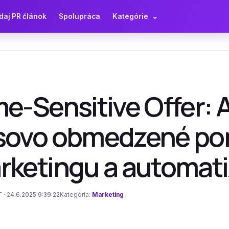
daj PR článok
Spolupráca
Kategórie
⌄
e-Sensitive Offer: 
sovo obmedzené pon
rketingu a automati
 · 24.6.2025 9:39:22
Kategória:
Marketing