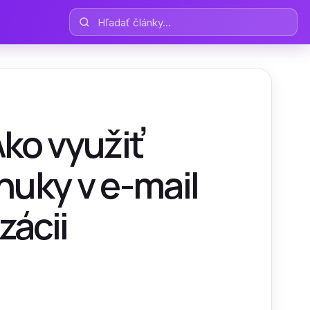
Hľadať články
Ako využiť
uky v e-mail
zácii