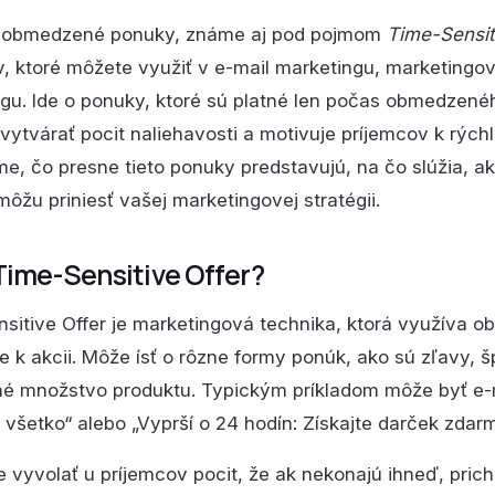
obmedzené ponuky, známe aj pod pojmom
Time-Sensit
v, ktoré môžete využiť v e-mail marketingu, marketingov
gu. Ide o ponuky, ktoré sú platné len počas obmedzené
ytvárať pocit naliehavosti a motivuje príjemcov k rých
me, čo presne tieto ponuky predstavujú, na čo slúžia, a
ôžu priniesť vašej marketingovej stratégii.
Time-Sensitive Offer?
sitive Offer je marketingová technika, ktorá využíva
e k akcii. Môže ísť o rôzne formy ponúk, ako sú zľavy, š
né množstvo produktu. Typickým príkladom môže byť e
 všetko“ alebo „Vyprší o 24 hodín: Získajte darček zdarm
e vyvolať u príjemcov pocit, že ak nekonajú ihneď, prich