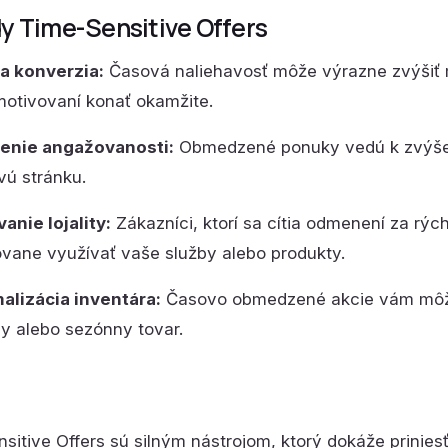
y Time-Sensitive Offers
a konverzia:
Časová naliehavosť môže výrazne zvýšiť m
 motivovaní konať okamžite.
enie angažovanosti:
Obmedzené ponuky vedú k zvýšeni
ú stránku.
anie lojality:
Zákazníci, ktorí sa cítia odmenení za rýc
vane využívať vaše služby alebo produkty.
alizácia inventára:
Časovo obmedzené akcie vám môžu
y alebo sezónny tovar.
sitive Offers sú silným nástrojom, ktorý dokáže prinies