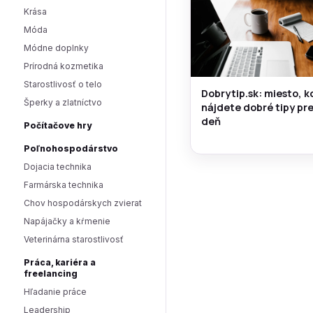
Krása
Móda
Módne doplnky
Prírodná kozmetika
Starostlivosť o telo
Dobrytip.sk: miesto, k
Šperky a zlatníctvo
nájdete dobré tipy pr
deň
Počítačove hry
Poľnohospodárstvo
Dojacia technika
Farmárska technika
Chov hospodárskych zvierat
Napájačky a kŕmenie
Veterinárna starostlivosť
Práca, kariéra a
freelancing
Hľadanie práce
Leadership