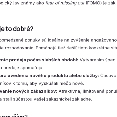
ogický jav známy ako
fear of missing out
(FOMO) je zák
je to dobré?
bmedzené ponuky sú ideálne na zvýšenie angažovanost
ie rozhodovania. Pomáhajú tiež riešiť tieto konkrétne sit
nie predaja počas slabších období:
Vytváraním špeciá
a predaje spomaľujú.
ra uvedenia nového produktu alebo služby:
Časovo 
níkov k tomu, aby vyskúšali niečo nové.
vanie nových zákazníkov:
Atraktívna, limitovaná pon
a stali súčasťou vašej zákazníckej základne.
 používa?