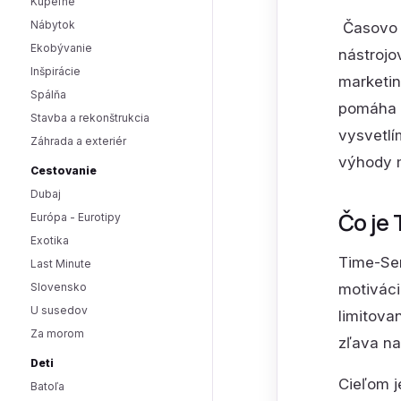
Kúpeľne
Nábytok
Časovo 
Ekobývanie
nástrojo
Inšpirácie
marketin
Spálňa
pomáha v
Stavba a rekonštrukcia
vysvetlí
Záhrada a exteriér
výhody m
Cestovanie
Dubaj
Čo je 
Európa - Eurotipy
Exotika
Time-Sen
Last Minute
Slovensko
motiváci
U susedov
limitova
Za morom
zľava na
Deti
Cieľom j
Batoľa