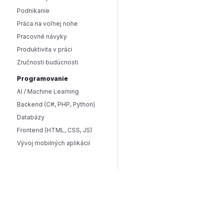
Podnikanie
Práca na voľnej nohe
Pracovné návyky
Produktivita v práci
Zručnosti budúcnosti
Programovanie
AI / Machine Learning
Backend (C#, PHP, Python)
Databázy
Frontend (HTML, CSS, JS)
Vývoj mobilných aplikácií
Sex a vzťahy
Sex
Vzťahy
SPRÁVY
Domáce správy