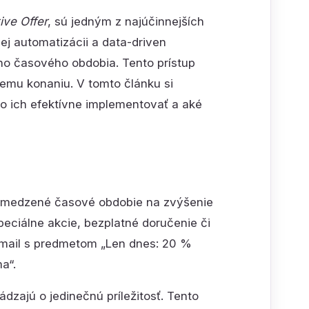
ive Offer
, sú jedným z najúčinnejších
ej automatizácii a data-driven
ho časového obdobia. Tento prístup
lemu konaniu. V tomto článku si
ko ich efektívne implementovať a aké
 obmedzené časové obdobie na zvýšenie
peciálne akcie, bezplatné doručenie či
-mail s predmetom „Len dnes: 20 %
a“.
ádzajú o jedinečnú príležitosť. Tento