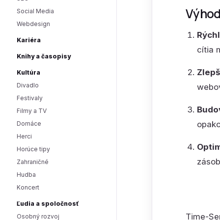
Výhod
Social Media
Webdesign
Rýchl
Kariéra
cítia
Knihy a časopisy
Zlepš
Kultúra
Divadlo
webov
Festivaly
Budov
Filmy a TV
opako
Domáce
Herci
Optim
Horúce tipy
zásob
Zahraničné
Hudba
Koncert
Ľudia a spoločnosť
Time-Sen
Osobný rozvoj