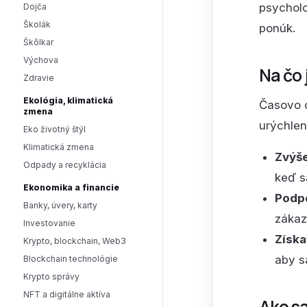
psychol
Dojča
Školák
ponúk.
Škôlkar
Výchova
Na čo 
Zdravie
Ekológia, klimatická
Časovo o
zmena
urýchlen
Eko životný štýl
Klimatická zmena
Zvýše
Odpady a recyklácia
keď s
Ekonomika a financie
Podpo
Banky, úvery, karty
zákaz
Investovanie
Získa
Krypto, blockchain, Web3
aby s
Blockchain technológie
Krypto správy
NFT a digitálne aktíva
Ako sa