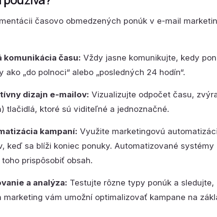
ementácii časovo obmedzených ponúk v e-mail marketing
 komunikácia času:
Vždy jasne komunikujte, kedy ponu
y ako „do polnoci“ alebo „posledných 24 hodín“.
tívny dizajn e-mailov:
Vizualizujte odpočet času, zvýra
) tlačidlá, ktoré sú viditeľné a jednoznačné.
atizácia kampaní:
Využite marketingovú automatizáci
v, keď sa blíži koniec ponuky. Automatizované systémy
 toho prispôsobiť obsah.
vanie a analýza:
Testujte rôzne typy ponúk a sledujte, 
n marketing vám umožní optimalizovať kampane na zákl