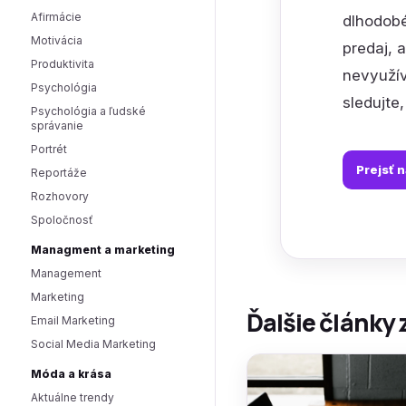
Afirmácie
dlhodobé
Motivácia
predaj, 
Produktivita
nevyužív
Psychológia
sledujte
Psychológia a ľudské
správanie
Portrét
Prejsť 
Reportáže
Rozhovory
Spoločnosť
Managment a marketing
Management
Marketing
Ďalšie články 
Email Marketing
Social Media Marketing
Móda a krása
Aktuálne trendy