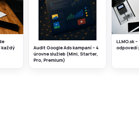
de
LLMO.sk –
e každý
odpovedí 
Audit Google Ads kampaní – 4
úrovne služieb (Mini, Starter,
Pro, Premium)