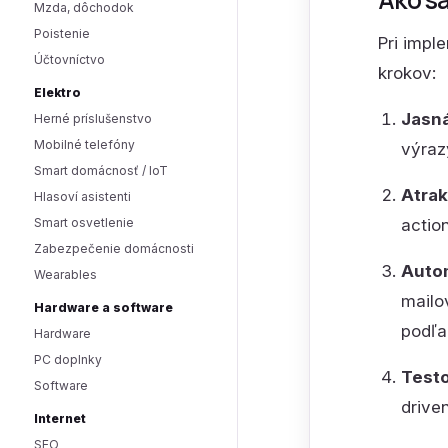
Mzda, dôchodok
Poistenie
Pri impl
Účtovníctvo
krokov:
Elektro
Jasná
Herné príslušenstvo
Mobilné telefóny
výraz
Smart domácnosť / IoT
Atrak
Hlasoví asistenti
Smart osvetlenie
action
Zabezpečenie domácnosti
Autom
Wearables
mailo
Hardware a software
podľa
Hardware
PC doplnky
Testo
Software
drive
Internet
SEO