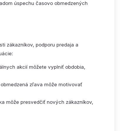
ladom úspechu časovo obmedzených
i zákazníkov, podporu predaja a
uácie:
lnych akcií môžete vyplniť obdobia,
obmedzená zľava môže motivovať
uka môže presvedčiť nových zákazníkov,