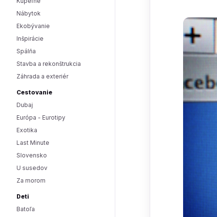
Kúpeľne
Nábytok
Ekobývanie
Inšpirácie
Spálňa
Stavba a rekonštrukcia
Záhrada a exteriér
Cestovanie
Dubaj
Európa - Eurotipy
Exotika
Last Minute
Slovensko
U susedov
Za morom
Deti
Batoľa