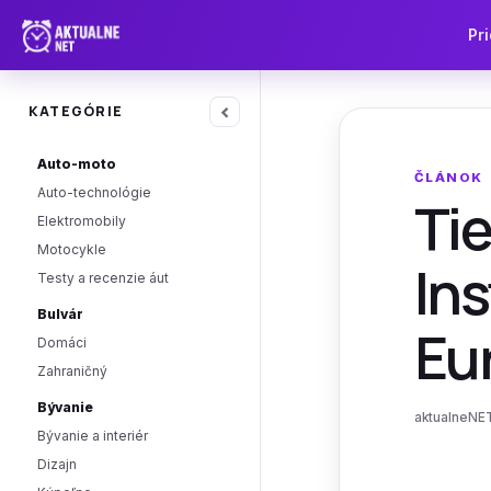
Pri
‹
KATEGÓRIE
Auto-moto
ČLÁNOK
Auto-technológie
Ti
Elektromobily
Motocykle
Ins
Testy a recenzie áut
Bulvár
Eu
Domáci
Zahraničný
Bývanie
aktualneNET
Bývanie a interiér
Dizajn