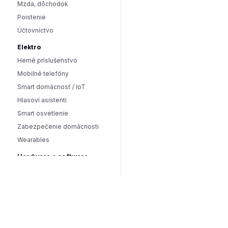
Mzda, dôchodok
Poistenie
Účtovníctvo
Elektro
Herné príslušenstvo
Mobilné telefóny
Smart domácnosť / IoT
Hlasoví asistenti
Smart osvetlenie
Zabezpečenie domácnosti
Wearables
Hardware a software
Hardware
PC doplnky
Software
Internet
SEO