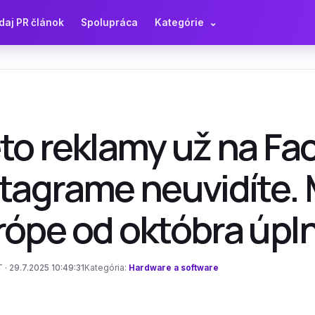
daj PR článok
Spolupráca
Kategórie
⌄
eto reklamy už na F
tagrame neuvidíte. 
rópe od októbra úpl
 · 29.7.2025 10:49:31
Kategória:
Hardware a software