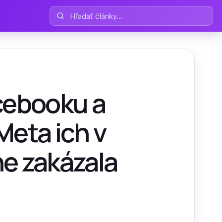
Hľadať články
acebooku a
Meta ich v
ne zakázala