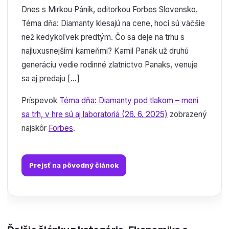
Dnes s Mirkou Pánik, editorkou Forbes Slovensko.
Téma dňa: Diamanty klesajú na cene, hoci sú väčšie
než kedykoľvek predtým. Čo sa deje na trhu s
najluxusnejšími kameňmi? Kamil Panák už druhú
generáciu vedie rodinné zlatníctvo Panaks, venuje
sa aj predaju […]
Príspevok
Téma dňa: Diamanty pod tlakom – mení
sa trh, v hre sú aj laboratoriá (26. 6. 2025)
zobrazený
najskôr
Forbes
.
Prejsť na pôvodný článok