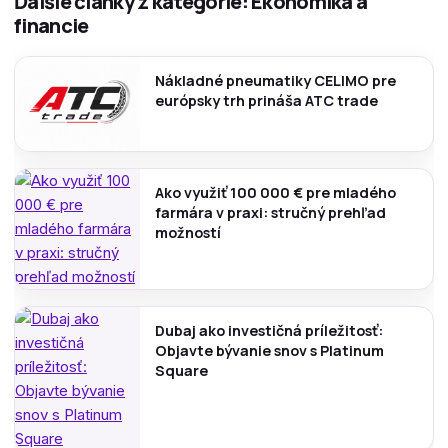
Ďalšie články z kategórie: Ekonomika a
financie
Nákladné pneumatiky CELIMO pre
európsky trh prináša ATC trade
Ako využiť 100 000 € pre mladého
farmára v praxi: stručný prehľad
možností
Dubaj ako investičná príležitosť:
Objavte bývanie snov s Platinum
Square