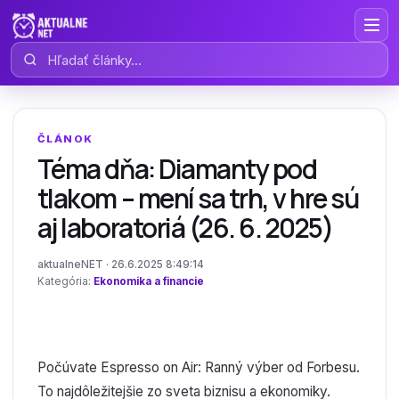
Hľadať články
ČLÁNOK
Téma dňa: Diamanty pod
tlakom – mení sa trh, v hre sú
aj laboratoriá (26. 6. 2025)
aktualneNET · 26.6.2025 8:49:14
Kategória:
Ekonomika a financie
Počúvate Espresso on Air: Ranný výber od Forbesu.
To najdôležitejšie zo sveta biznisu a ekonomiky.