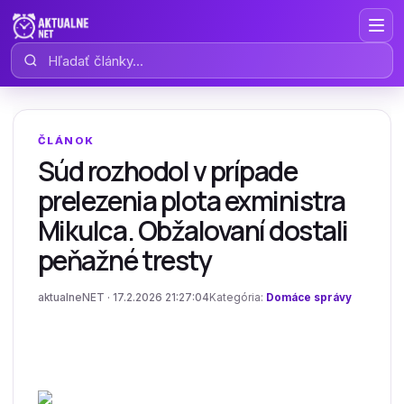
Hľadať články
ČLÁNOK
Súd rozhodol v prípade
prelezenia plota exministra
Mikulca. Obžalovaní dostali
peňažné tresty
aktualneNET · 17.2.2026 21:27:04
Kategória:
Domáce správy