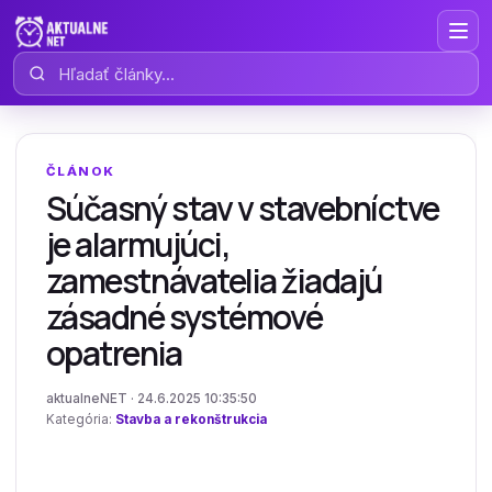
Hľadať články
ČLÁNOK
Súčasný stav v stavebníctve
je alarmujúci,
zamestnávatelia žiadajú
zásadné systémové
opatrenia
aktualneNET · 24.6.2025 10:35:50
Kategória:
Stavba a rekonštrukcia