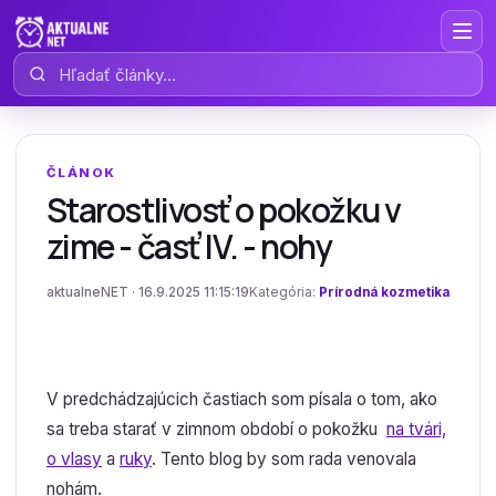
Hľadať články
ČLÁNOK
Starostlivosť o pokožku v
zime - časť IV. - nohy
aktualneNET · 16.9.2025 11:15:19
Kategória:
Prírodná kozmetika
V predchádzajúcich častiach som písala o tom, ako
sa treba starať v zimnom období o pokožku
na tvári,
o vlasy
a
ruky
. Tento blog by som rada venovala
nohám.