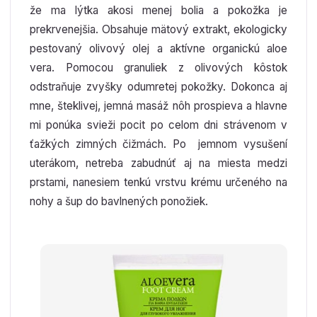
že ma lýtka akosi menej bolia a pokožka je
prekrvenejšia. Obsahuje mätový extrakt, ekologicky
pestovaný olivový olej a aktívne organickú aloe
vera. Pomocou granuliek z olivových kôstok
odstraňuje zvyšky odumretej pokožky. Dokonca aj
mne, šteklivej, jemná masáž nôh prospieva a hlavne
mi ponúka svieži pocit po celom dni strávenom v
ťažkých zimných čižmách. Po jemnom vysušení
uterákom, netreba zabudnúť aj na miesta medzi
prstami, nanesiem tenkú vrstvu krému určeného na
nohy a šup do bavlnených ponožiek.