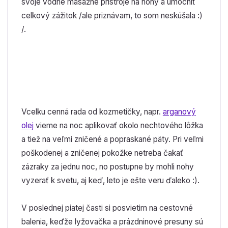
svoje vodné masážne prístroje na nohy a umocniť
celkový zážitok /ale priznávam, to som neskúšala :)
/.
Vcelku cenná rada od kozmetičky, napr.
arganový
olej
vieme na noc aplikovať okolo nechtového lôžka
a tiež na veľmi zničené a popraskané päty. Pri veľmi
poškodenej a zničenej pokožke netreba čakať
zázraky za jednu noc, no postupne by mohli nohy
vyzerať k svetu, aj keď, leto je ešte veru ďaleko :).
V poslednej piatej časti si posvietim na cestovné
balenia, keďže lyžovačka a prázdninové presuny sú