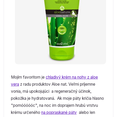
Mojím favoritom je
chladivý krém na nohy z aloe
vera
z radu produktov Aloe nat. Veľmi príjemne
vonia, má upokojujúci a regeneračný účinok,
pokožka je hydratovaná. Ak moje päty kričia hlasno
"pomóóóóóc", na noc im doprajem hrubú vrstvu
krému určeného
na popraskané päty
alebo len