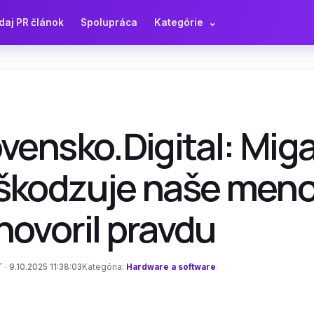
daj PR článok
Spolupráca
Kategórie
⌄
vensko.Digital: Mig
škodzuje naše meno
hovoril pravdu
 · 9.10.2025 11:38:03
Kategória:
Hardware a software