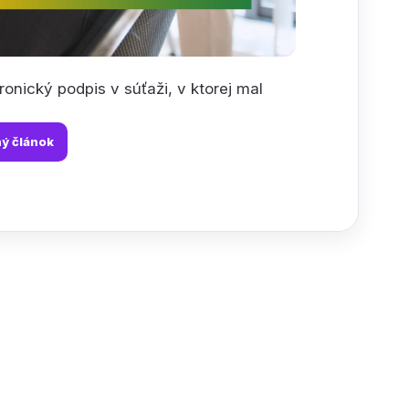
onický podpis v súťaži, v ktorej mal
ný článok