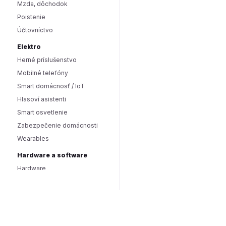
Mzda, dôchodok
Poistenie
Účtovníctvo
Elektro
Herné príslušenstvo
Mobilné telefóny
Smart domácnosť / IoT
Hlasoví asistenti
Smart osvetlenie
Zabezpečenie domácnosti
Wearables
Hardware a software
Hardware
PC doplnky
Software
Internet
SEO