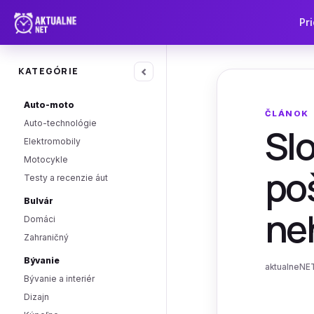
Pri
‹
KATEGÓRIE
Auto-moto
ČLÁNOK
Auto-technológie
Slo
Elektromobily
Motocykle
po
Testy a recenzie áut
Bulvár
ne
Domáci
Zahraničný
Bývanie
aktualneNET
Bývanie a interiér
Dizajn