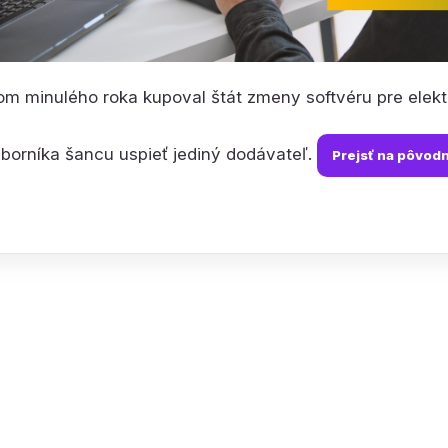
m minulého roka kupoval štát zmeny softvéru pre elektr
borníka šancu uspieť jediný dodávateľ.
Prejsť na pôvod