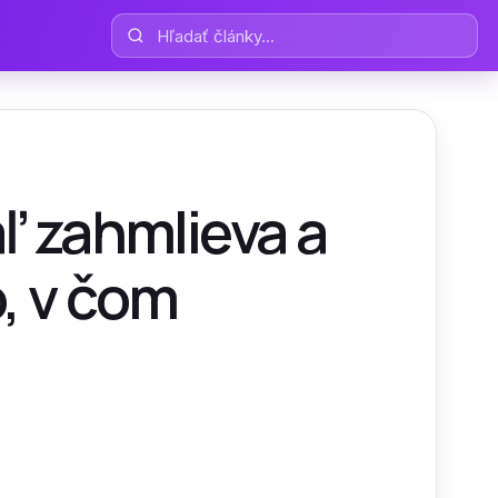
Hľadať články
aľ zahmlieva a
, v čom