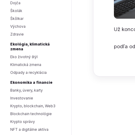
Dojča
Školák
Škôlkar
Výchova
Už konco
Zdravie
Ekológia, klimatická
podľa od
zmena
Eko životný štýl
Klimatická zmena
Odpady a recyklácia
Ekonomika a financie
Banky, úvery, karty
Investovanie
Krypto, blockchain, Web3
Blockchain technológie
Krypto správy
NFT a digitálne aktíva