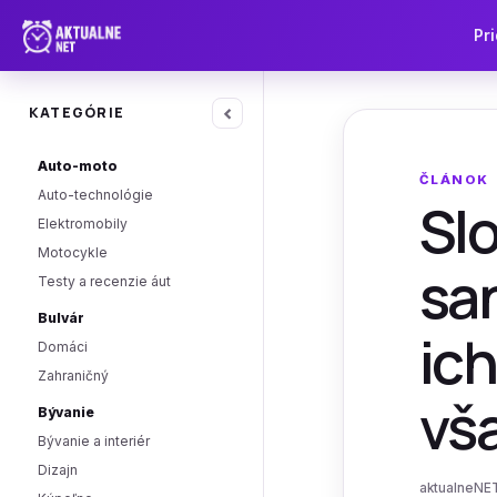
Pri
‹
KATEGÓRIE
Auto-moto
ČLÁNOK
Auto-technológie
Sl
Elektromobily
Motocykle
san
Testy a recenzie áut
Bulvár
ich
Domáci
Zahraničný
vš
Bývanie
Bývanie a interiér
Dizajn
aktualneNET