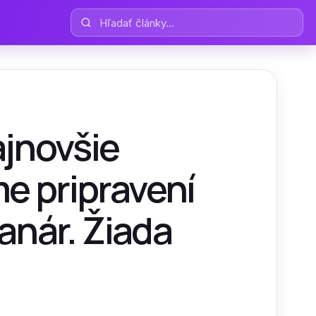
Hľadať články
ajnovšie
me pripravení
lanár. Žiada