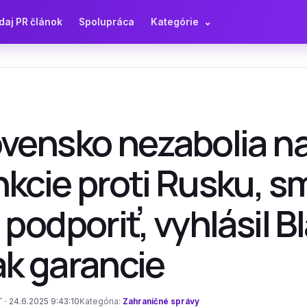
daj PR článok
Spolupráca
Kategórie
⌄
ovensko nezabolia n
kcie proti Rusku, s
 podporiť, vyhlásil B
ak garancie
 · 24.6.2025 9:43:10
Kategória:
Zahraničné správy