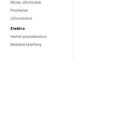
Mzda, dôchodok
Poistenie
Účtovníctvo
Elektro
Herné príslušenstvo
Mobilné telefóny
Smart domácnosť / IoT
Hlasoví asistenti
Smart osvetlenie
Zabezpečenie domácnosti
Wearables
Hardware a software
Hardware
PC doplnky
Software
Internet
SEO