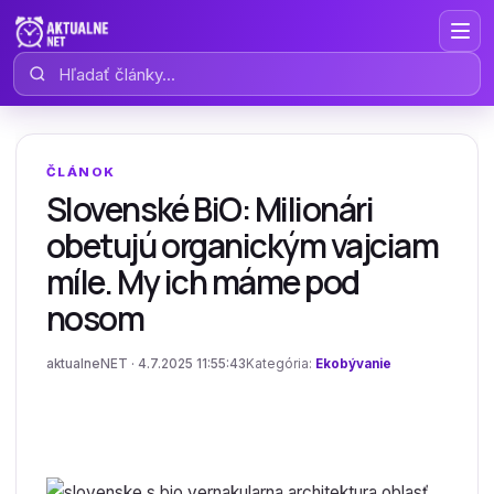
Hľadať články
ČLÁNOK
Slovenské BiO: Milionári
obetujú organickým vajciam
míle. My ich máme pod
nosom
aktualneNET · 4.7.2025 11:55:43
Kategória:
Ekobývanie