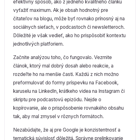
efektívny spôsob, ako z jedného kvalitného článku
vyťažiť maximum. Ak je obsah hodnotný pre
čitateľov na blogu, môže byť rovnako prínosný aj na
sociálnych sieťach, v podcastoch či newsletteroch.
Dôležité je však vedieť, ako ho prispôsobiť kontextu
jednotlivých platforiem.
Začnite analýzou toho, čo fungovalo. Vezmite
článok, ktorý mal dobrý dosah alebo reakcie, a
rozdeľte ho na menšie časti. Každú z nich možno
preformulovať do formy príspevku na Facebook,
karuselu na LinkedIn, krátkeho videa na Instagram či
skriptu pre podcastovú epizódu. Nejde o
kopírovanie, ale o prispôsobenie rovnakého obsahu
tak, aby mal zmysel v rôznych formátoch.
Nezabúdajte, že aj pre Google je konzistentnosť a
tematická súvislosť dôležitá. Správne prelinkovanie