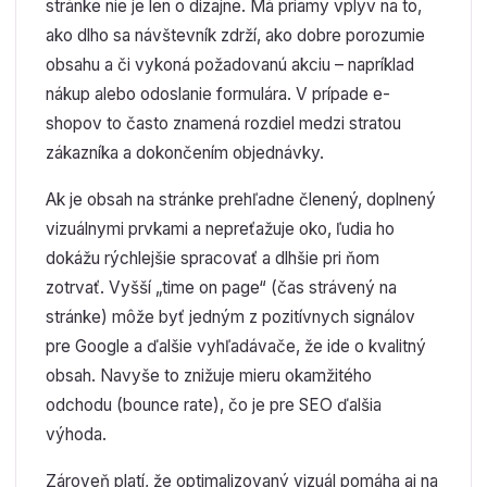
stránke nie je len o dizajne. Má priamy vplyv na to,
ako dlho sa návštevník zdrží, ako dobre porozumie
obsahu a či vykoná požadovanú akciu – napríklad
nákup alebo odoslanie formulára. V prípade e-
shopov to často znamená rozdiel medzi stratou
zákazníka a dokončením objednávky.
Ak je obsah na stránke prehľadne členený, doplnený
vizuálnymi prvkami a nepreťažuje oko, ľudia ho
dokážu rýchlejšie spracovať a dlhšie pri ňom
zotrvať. Vyšší „time on page“ (čas strávený na
stránke) môže byť jedným z pozitívnych signálov
pre Google a ďalšie vyhľadávače, že ide o kvalitný
obsah. Navyše to znižuje mieru okamžitého
odchodu (bounce rate), čo je pre SEO ďalšia
výhoda.
Zároveň platí, že optimalizovaný vizuál pomáha aj na