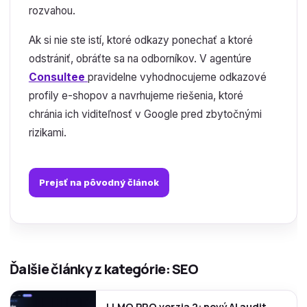
rozvahou.
Ak si nie ste istí, ktoré odkazy ponechať a ktoré
odstrániť, obráťte sa na odborníkov. V agentúre
Consultee
pravidelne vyhodnocujeme odkazové
profily e-shopov a navrhujeme riešenia, ktoré
chránia ich viditeľnosť v Google pred zbytočnými
rizikami.
Prejsť na pôvodný článok
Ďalšie články z kategórie: SEO
LLMO.PRO verzia 2: nový AI audit,