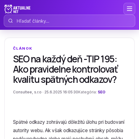
Hľadať články
ČLÁNOK
SEO na každý deň -TIP 195:
Ako pravidelne kontrolovať
kvalitu spätných odkazov?
Consultee, s.r.o · 25.6.2025 16:05:30
Kategória:
SEO
Spätné odkazy zohrávajú dôležitú úlohu pri budovaní
autority webu. Ak však odkazujúce stránky pôsobia
nedôveryhodne alebo majú pochybný obsah, môžu