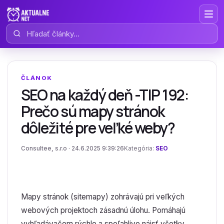
Hľadať články
ČLÁNOK
SEO na každý deň -TIP 192:
Prečo sú mapy stránok
dôležité pre veľké weby?
Consultee, s.r.o · 24.6.2025 9:39:26
Kategória:
SEO
Mapy stránok (sitemapy) zohrávajú pri veľkých
webových projektoch zásadnú úlohu. Pomáhajú
vyhľadávačom rýchlo a spoľahlivo nájsť všetky