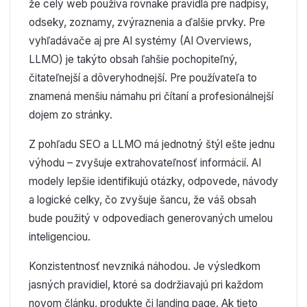
že celý web používa rovnaké pravidlá pre nadpisy,
odseky, zoznamy, zvýraznenia a ďalšie prvky. Pre
vyhľadávače aj pre AI systémy (AI Overviews,
LLMO) je takýto obsah ľahšie pochopiteľný,
čitateľnejší a dôveryhodnejší. Pre používateľa to
znamená menšiu námahu pri čítaní a profesionálnejší
dojem zo stránky.
Z pohľadu SEO a LLMO má jednotný štýl ešte jednu
výhodu – zvyšuje extrahovateľnosť informácií. AI
modely lepšie identifikujú otázky, odpovede, návody
a logické celky, čo zvyšuje šancu, že váš obsah
bude použitý v odpovediach generovaných umelou
inteligenciou.
Konzistentnosť nevzniká náhodou. Je výsledkom
jasných pravidiel, ktoré sa dodržiavajú pri každom
novom článku, produkte či landing page. Ak tieto