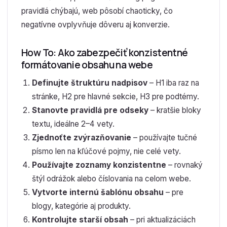
pravidlá chýbajú, web pôsobí chaoticky, čo
negatívne ovplyvňuje dôveru aj konverzie.
How To: Ako zabezpečiť konzistentné
formátovanie obsahu na webe
Definujte štruktúru nadpisov
– H1 iba raz na
stránke, H2 pre hlavné sekcie, H3 pre podtémy.
Stanovte pravidlá pre odseky
– kratšie bloky
textu, ideálne 2–4 vety.
Zjednoťte zvýrazňovanie
– používajte tučné
písmo len na kľúčové pojmy, nie celé vety.
Používajte zoznamy konzistentne
– rovnaký
štýl odrážok alebo číslovania na celom webe.
Vytvorte internú šablónu obsahu
– pre
blogy, kategórie aj produkty.
Kontrolujte starší obsah
– pri aktualizáciách