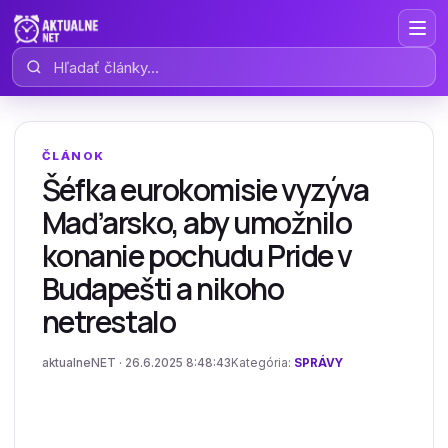
Hľadať články
ČLÁNOK
Šéfka eurokomisie vyzýva
Maďarsko, aby umožnilo
konanie pochudu Pride v
Budapešti a nikoho
netrestalo
aktualneNET · 26.6.2025 8:48:43
Kategória:
SPRÁVY