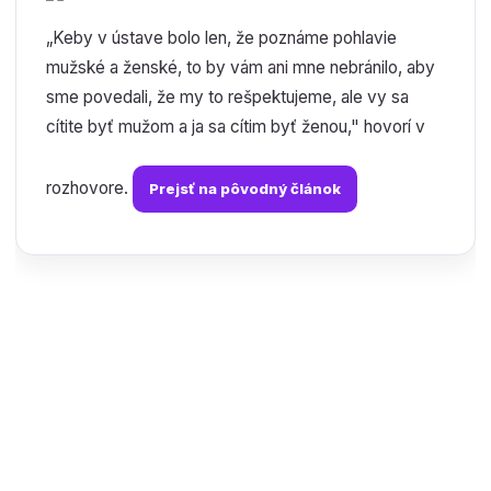
„Keby v ústave bolo len, že poznáme pohlavie
mužské a ženské, to by vám ani mne nebránilo, aby
sme povedali, že my to rešpektujeme, ale vy sa
cítite byť mužom a ja sa cítim byť ženou," hovorí v
rozhovore.
Prejsť na pôvodný článok