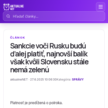
Hľadať články
ČLÁNOK
Sankcie voči Rusku budú
ďalej platiť, najnovší balík
však kvôli Slovensku stále
nemá zelenú
aktualneNET · 27.6.2025 10:06:30
Kategória:
SPRÁVY
Platnosť je predĺžená o polroka.