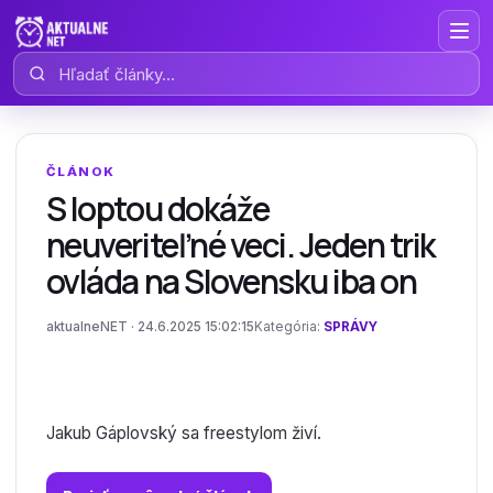
Hľadať články
ČLÁNOK
S loptou dokáže
neuveriteľné veci. Jeden trik
ovláda na Slovensku iba on
aktualneNET · 24.6.2025 15:02:15
Kategória:
SPRÁVY
Jakub Gáplovský sa freestylom živí.