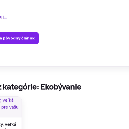
j...
na pôvodný článok
z kategórie: Ekobývanie
y, veľká