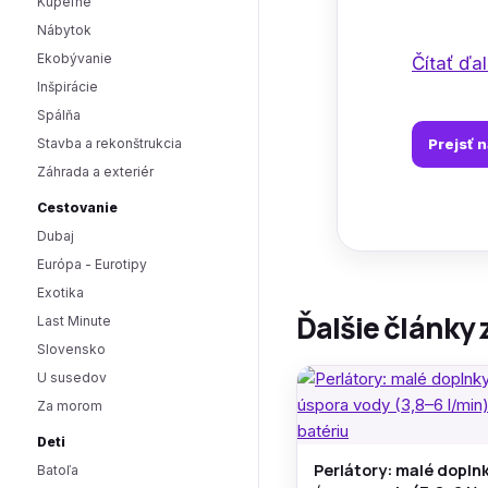
Kúpeľne
Nábytok
Ekobývanie
Čítať ďale
Inšpirácie
Spálňa
Stavba a rekonštrukcia
Prejsť 
Záhrada a exteriér
Cestovanie
Dubaj
Európa - Eurotipy
Exotika
Ďalšie články 
Last Minute
Slovensko
U susedov
Za morom
Deti
Perlátory: malé doplnk
Batoľa