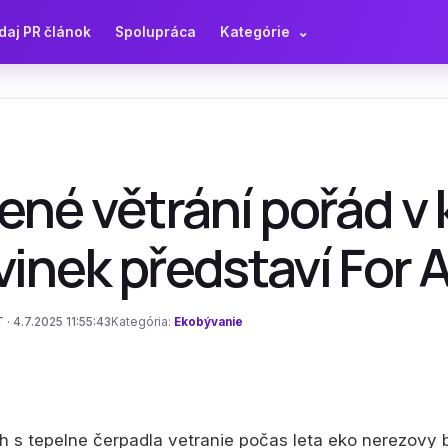
daj PR článok
Spolupráca
Kategórie
⌄
ené větrání pořád v 
inek představí For 
 · 4.7.2025 11:55:43
Kategória:
Ekobývanie