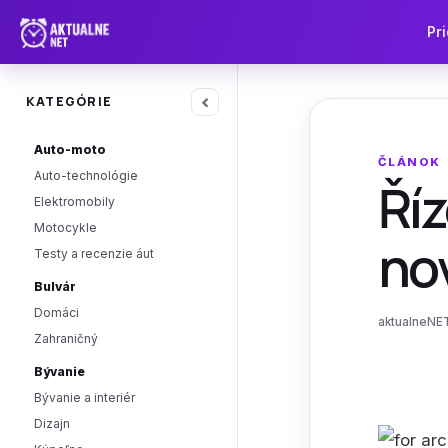
Pri
‹
KATEGÓRIE
Auto-moto
ČLÁNOK
Auto-technológie
Říz
Elektromobily
Motocykle
nov
Testy a recenzie áut
Bulvár
Domáci
aktualneNET
Zahraničný
Bývanie
Bývanie a interiér
Dizajn