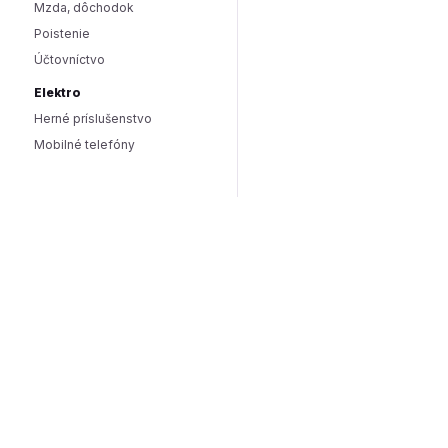
Mzda, dôchodok
Poistenie
Účtovníctvo
Elektro
Herné príslušenstvo
Mobilné telefóny
Smart domácnosť / IoT
Hlasoví asistenti
Smart osvetlenie
Zabezpečenie domácnosti
Wearables
Hardware a software
Hardware
PC doplnky
Software
Internet
SEO