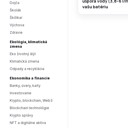
úspora vody (3,8–6 l/m
Dojča
vašu batériu
Školák
Škôlkar
Výchova
Zdravie
Ekológia, klimatická
zmena
Eko životný štýl
Klimatická zmena
Odpady a recyklácia
Ekonomika a financie
Banky, úvery, karty
Investovanie
Krypto, blockchain, Web3
Blockchain technológie
Krypto správy
NFT a digitálne aktíva