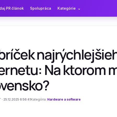
daj PR článok
Spolupráca
Kategórie
⌄
bríček najrýchlejši
ernetu: Na ktorom m
ovensko?
 · 25.12.2025 6:56:41
Kategória:
Hardware a software