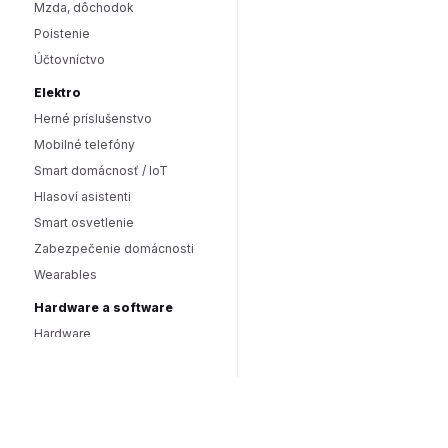
Mzda, dôchodok
Poistenie
Účtovníctvo
Elektro
Herné príslušenstvo
Mobilné telefóny
Smart domácnosť / IoT
Hlasoví asistenti
Smart osvetlenie
Zabezpečenie domácnosti
Wearables
Hardware a software
Hardware
PC doplnky
Software
Internet
SEO