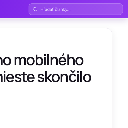
Hľadať články
eho mobilného
ieste skončilo