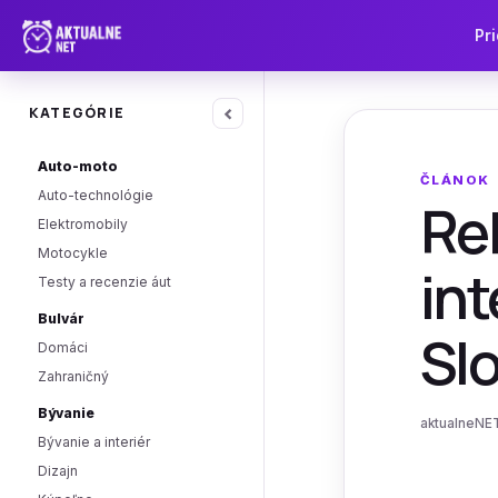
Pri
‹
KATEGÓRIE
Auto-moto
ČLÁNOK
Auto-technológie
Re
Elektromobily
Motocykle
int
Testy a recenzie áut
Bulvár
Sl
Domáci
Zahraničný
Bývanie
aktualneNET
Bývanie a interiér
Dizajn