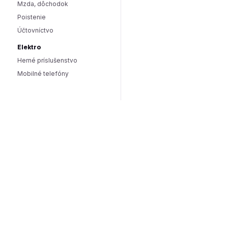
Mzda, dôchodok
Poistenie
Účtovníctvo
Elektro
Herné príslušenstvo
Mobilné telefóny
Smart domácnosť / IoT
Hlasoví asistenti
Smart osvetlenie
Zabezpečenie domácnosti
Wearables
Hardware a software
Hardware
PC doplnky
Software
Internet
SEO