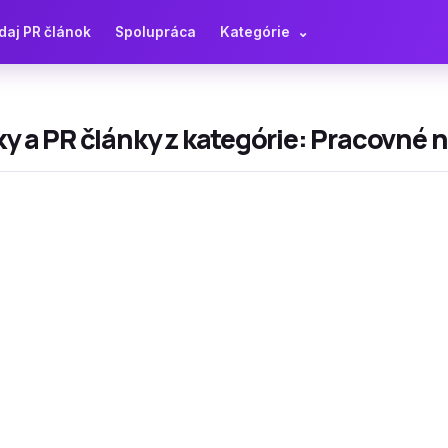
daj PR článok
Spolupráca
Kategórie
⌄
y a PR články z kategórie: Pracovné 