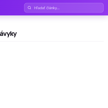
Hľadať články
návyky