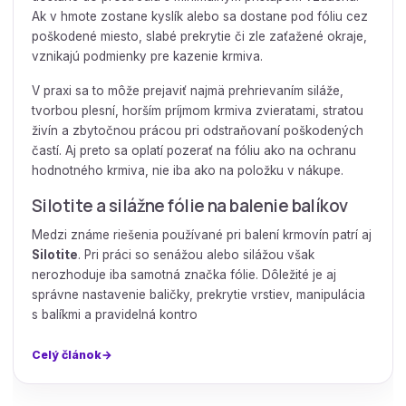
Ak v hmote zostane kyslík alebo sa dostane pod fóliu cez
poškodené miesto, slabé prekrytie či zle zaťažené okraje,
vznikajú podmienky pre kazenie krmiva.
V praxi sa to môže prejaviť najmä prehrievaním siláže,
tvorbou plesní, horším príjmom krmiva zvieratami, stratou
živín a zbytočnou prácou pri odstraňovaní poškodených
častí. Aj preto sa oplatí pozerať na fóliu ako na ochranu
hodnotného krmiva, nie iba ako na položku v nákupe.
Silotite a silážne fólie na balenie balíkov
Medzi známe riešenia používané pri balení krmovín patrí aj
Silotite
. Pri práci so senážou alebo silážou však
nerozhoduje iba samotná značka fólie. Dôležité je aj
správne nastavenie baličky, prekrytie vrstiev, manipulácia
s balíkmi a pravidelná kontro
Celý článok