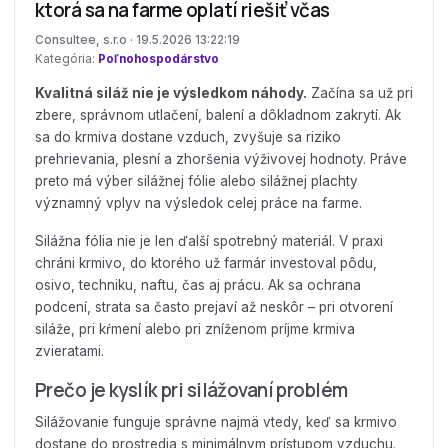
ktorá sa na farme oplatí riešiť včas
Consultee, s.r.o · 19.5.2026 13:22:19
Kategória:
Poľnohospodárstvo
Kvalitná siláž nie je výsledkom náhody.
Začína sa už pri
zbere, správnom utlačení, balení a dôkladnom zakrytí. Ak
sa do krmiva dostane vzduch, zvyšuje sa riziko
prehrievania, plesní a zhoršenia výživovej hodnoty. Práve
preto má výber silážnej fólie alebo silážnej plachty
významný vplyv na výsledok celej práce na farme.
Silážna fólia nie je len ďalší spotrebný materiál. V praxi
chráni krmivo, do ktorého už farmár investoval pôdu,
osivo, techniku, naftu, čas aj prácu. Ak sa ochrana
podcení, strata sa často prejaví až neskôr – pri otvorení
siláže, pri kŕmení alebo pri zníženom príjme krmiva
zvieratami.
Prečo je kyslík pri silážovaní problém
Silážovanie funguje správne najmä vtedy, keď sa krmivo
dostane do prostredia s minimálnym prístupom vzduchu.