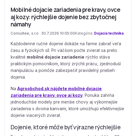
Mobilné dojacie zariadenia pre kravy, ovce
aj kozy: rýchlejšie dojenie bez zbytočnej
námahy
Consultee, s.r.o · 30.7.2026 10:05:00
Kategória:
Dojacia technika
Každodenné ručné dojenie dokáže na farme zabrať veľa
času a fyzických síl. Pri väčšom počte zvierat sa preto
kvalitné
mobilné dojacie zariadenie
rýchlo stáva
praktickým pomocníkom, ktorý zrýchli prácu, zjednoduší
manipuláciu a pomôže zabezpečiť pravidelný priebeh
dojenia.
Na
Agroobchod.sk nájdete mobilné dojacie
zariadenia pre kravy, ovce aj kozy
. Ponuka zahŕňa
jednoduchšie modely pre menšie chovy aj výkonnejšie
zariadenia s dvoma kanvami, ktoré umožňujú efektívnejšie
dojenie viacerých zvierat.
Dojenie, ktoré môže byť výrazne rýchlejšie