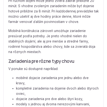
Pri ručnom dojení môže jedno zviera zabrať približne 20
minút. S vhodne zvoleným zariadením môže byť dojenie
hotové približne za 8 minút. Pri každodennej prevádzke tak
možno ušetriť aj dve hodiny práce denne, ktoré môže
farmár venovať ďalším povinnostiam v chove.
Mobilná konštrukcia zároveň umožňuje zariadenie
presúvať podľa potreby. Je preto vhodné nielen do
stabilných dojární, ale aj pre menšie a stredné farmy,
rodinné hospodárstva alebo chovy, kde sa zvieratá doja
na rôznych miestach.
Zariadenia pre rôzne typy chovu
V ponuke sú dostupné napríklad:
mobilné dojacie zariadenia pre jednu alebo dve
kravy,
kompletné zariadenia na dojenie dvoch alebo štyroch
oviec,
dojacie zariadenia pre dve alebo štyri kozy,
modely s jednou aj dvoma nerezovými kanvami,