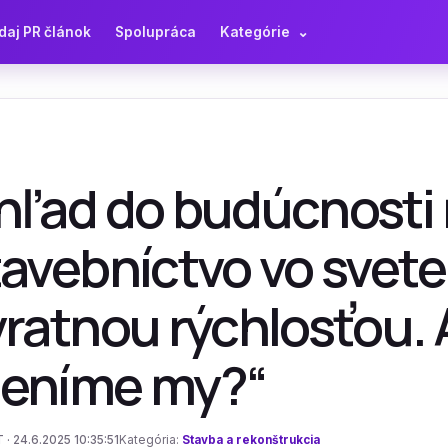
daj PR článok
Spolupráca
Kategórie
⌄
hľad do budúcnosti 
avebníctvo vo svete
ratnou rýchlosťou. 
eníme my?“
 · 24.6.2025 10:35:51
Kategória:
Stavba a rekonštrukcia