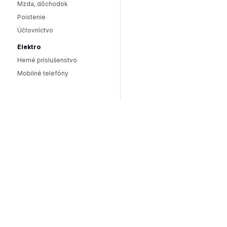
Mzda, dôchodok
Poistenie
Účtovníctvo
Elektro
Herné príslušenstvo
Mobilné telefóny
Smart domácnosť / IoT
Hlasoví asistenti
Smart osvetlenie
Zabezpečenie domácnosti
Wearables
Hardware a software
Hardware
PC doplnky
Software
Internet
SEO