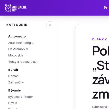
Pri
‹
KATEGÓRIE
Auto-moto
ČLÁNOK
Auto-technológie
Po
Elektromobily
Motocykle
„St
Testy a recenzie áut
Bulvár
záv
Domáci
Zahraničný
zm
Bývanie
Bývanie a interiér
Dizajn
aktualneNET