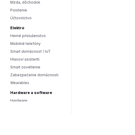
Mzda, dôchodok
Poistenie
Účtovníctvo
Elektro
Herné príslušenstvo
Mobilné telefóny
Smart domácnosť / IoT
Hlasoví asistenti
Smart osvetlenie
Zabezpečenie domácnosti
Wearables
Hardware a software
Hardware
PC doplnky
Software
Internet
SEO