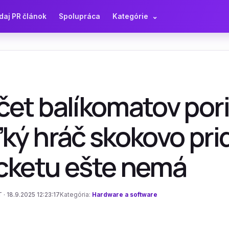
daj PR článok
Spolupráca
Kategórie
⌄
et balíkomatov pori
ký hráč skokovo prid
cketu ešte nemá
 · 18.9.2025 12:23:17
Kategória:
Hardware a software