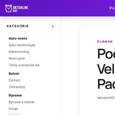
Pri
‹
KATEGÓRIE
Auto-moto
ČLÁNOK
Auto-technológie
Poč
Elektromobily
Motocykle
Veľ
Testy a recenzie áut
Bulvár
Pa
Domáci
Zahraničný
Bývanie
aktualneNET
Bývanie a interiér
Dizajn