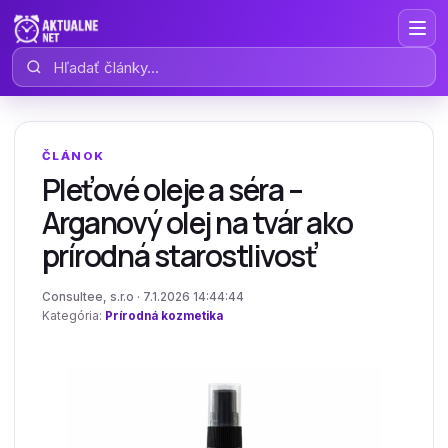
Hľadať články
ČLÁNOK
Pleťové oleje a séra –
Arganový olej na tvár ako
prírodná starostlivosť
Consultee, s.r.o · 7.1.2026 14:44:44
Kategória:
Prírodná kozmetika