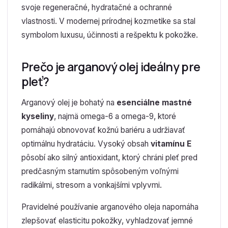
svoje regeneračné, hydratačné a ochranné
vlastnosti. V modernej prírodnej kozmetike sa stal
symbolom luxusu, účinnosti a rešpektu k pokožke.
Prečo je arganový olej ideálny pre
pleť?
Arganový olej je bohatý na
esenciálne mastné
kyseliny
, najmä omega-6 a omega-9, ktoré
pomáhajú obnovovať kožnú bariéru a udržiavať
optimálnu hydratáciu. Vysoký obsah
vitamínu E
pôsobí ako silný antioxidant, ktorý chráni pleť pred
predčasným starnutím spôsobeným voľnými
radikálmi, stresom a vonkajšími vplyvmi.
Pravidelné používanie arganového oleja napomáha
zlepšovať elasticitu pokožky, vyhladzovať jemné