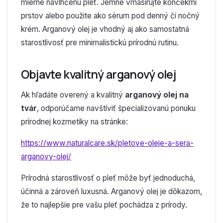
mierne navlhčenú pleť. Jemne vmasírujte končekmi
prstov alebo použite ako sérum pod denný či nočný
krém. Arganový olej je vhodný aj ako samostatná
starostlivosť pre minimalistickú prírodnú rutinu.
Objavte kvalitný arganový olej
Ak hľadáte overený a kvalitný
arganový olej na
tvár
, odporúčame navštíviť špecializovanú ponuku
prírodnej kozmetiky na stránke:
https://www.naturalcare.sk/pletove-oleje-a-sera-
arganovy-olej/
Prírodná starostlivosť o pleť môže byť jednoduchá,
účinná a zároveň luxusná. Arganový olej je dôkazom,
že to najlepšie pre vašu pleť pochádza z prírody.