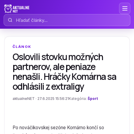
Hľadať články
ČLÁNOK
Oslovili stovku možných
partnerov, ale peniaze
nenašli. Hráčky Komárna sa
odhlásili z extraligy
aktualneNET · 27.6.2025 15:56:21
Kategória:
Šport
Po nováčikovskej sezóne Komárno končí so