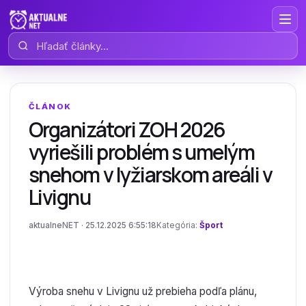
Hľadať články
ČLÁNOK
Organizátori ZOH 2026
vyriešili problém s umelým
snehom v lyžiarskom areáli v
Livignu
aktualneNET · 25.12.2025 6:55:18
Kategória:
Šport
Výroba snehu v Livignu už prebieha podľa plánu,