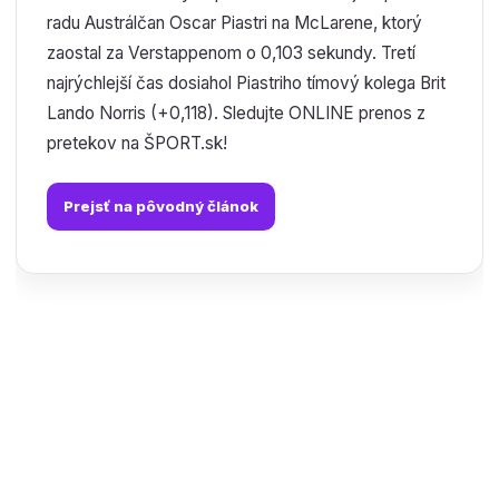
radu Austrálčan Oscar Piastri na McLarene, ktorý
zaostal za Verstappenom o 0,103 sekundy. Tretí
najrýchlejší čas dosiahol Piastriho tímový kolega Brit
Lando Norris (+0,118). Sledujte ONLINE prenos z
pretekov na ŠPORT.sk!
Prejsť na pôvodný článok