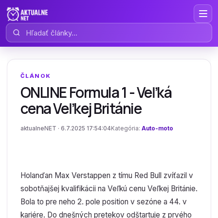
Hľadať články
ČLÁNOK
ONLINE Formula 1 - Veľká
cena Veľkej Británie
aktualneNET · 6.7.2025 17:54:04
Kategória:
Auto-moto
Holanďan Max Verstappen z tímu Red Bull zvíťazil v
sobotňajšej kvalifikácii na Veľkú cenu Veľkej Británie.
Bola to pre neho 2. pole position v sezóne a 44. v
kariére. Do dnešných pretekov odštartuje z prvého