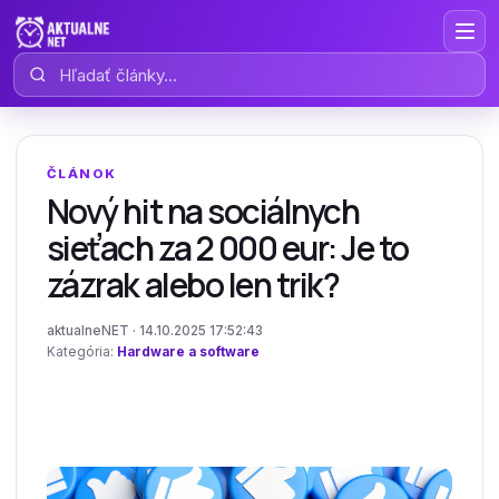
Hľadať články
ČLÁNOK
Nový hit na sociálnych
sieťach za 2 000 eur: Je to
zázrak alebo len trik?
aktualneNET · 14.10.2025 17:52:43
Kategória:
Hardware a software