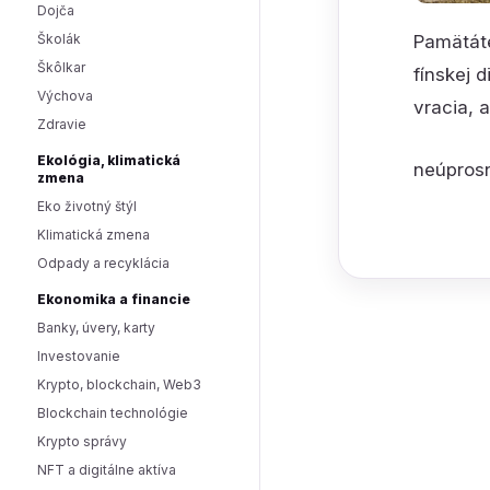
Dojča
Pamätáte
Školák
Škôlkar
fínskej 
Výchova
vracia, 
Zdravie
Ekológia, klimatická
neúprosn
zmena
Eko životný štýl
Klimatická zmena
Odpady a recyklácia
Ekonomika a financie
Banky, úvery, karty
Investovanie
Krypto, blockchain, Web3
Blockchain technológie
Krypto správy
NFT a digitálne aktíva