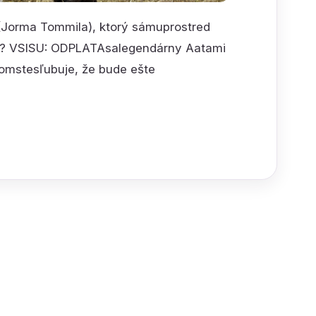
(Jorma Tommila), ktorý sámuprostred
tov? VSISU: ODPLATAsalegendárny Aatami
pomstesľubuje, že bude ešte