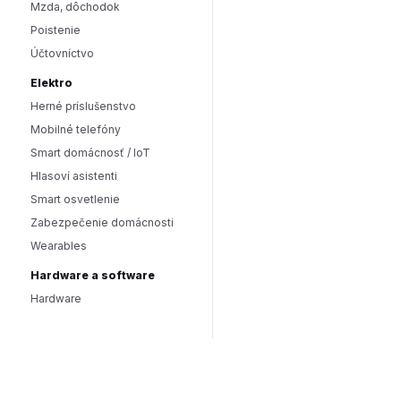
Mzda, dôchodok
Poistenie
Účtovníctvo
Elektro
Herné príslušenstvo
Mobilné telefóny
Smart domácnosť / IoT
Hlasoví asistenti
Smart osvetlenie
Zabezpečenie domácnosti
Wearables
Hardware a software
Hardware
PC doplnky
Software
Internet
SEO