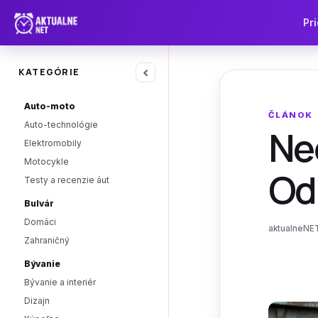
Pri
‹
KATEGÓRIE
Auto-moto
ČLÁNOK
Auto-technológie
Neč
Elektromobily
Motocykle
Od
Testy a recenzie áut
Bulvár
Domáci
aktualneNET
Zahraničný
Bývanie
Bývanie a interiér
Dizajn