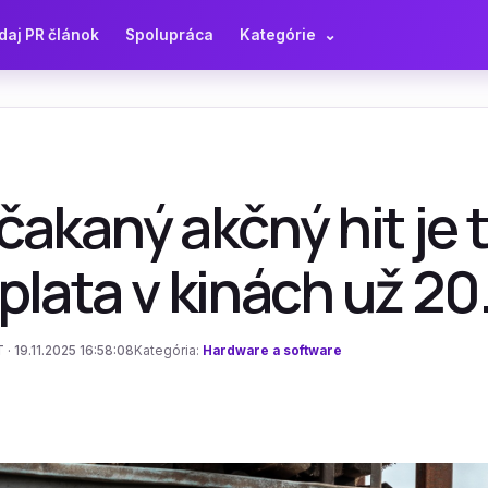
daj PR článok
Spolupráca
Kategórie
⌄
akaný akčný hit je t
plata v kinách už 2
 · 19.11.2025 16:58:08
Kategória:
Hardware a software