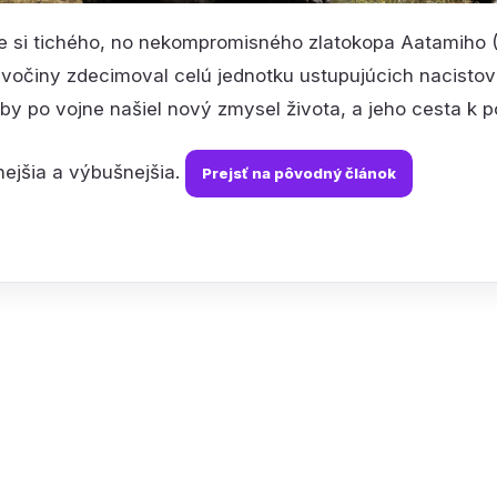
 si tichého, no nekompromisného zlatokopa Aatamiho 
divočiny zdecimoval celú jednotku ustupujúcich nacis
aby po vojne našiel nový zmysel života, a jeho cesta k 
ejšia a výbušnejšia.
Prejsť na pôvodný článok