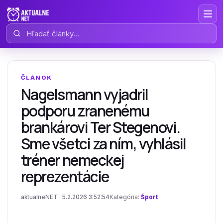
Hľadať články
ČLÁNOK
Nagelsmann vyjadril
podporu zranenému
brankárovi Ter Stegenovi.
Sme všetci za ním, vyhlásil
tréner nemeckej
reprezentácie
aktualneNET · 5.2.2026 3:52:54
Kategória:
Šport