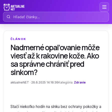
Hľadať články
ČLÁNOK
Nadmerné opaľovanie môže
viesť až k rakovine kože. Ako
sa správne chrániť pred
slnkom?
aktualneNET · 26.6.2025 14:16:36
Kategória:
Zdravie
Stačí niekoľko hodín na slnku bez ochrany pokožky a