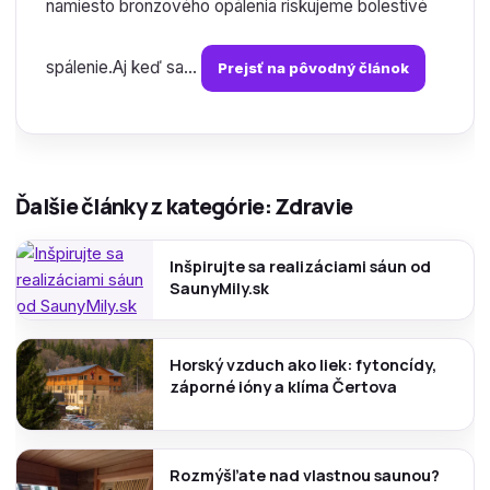
namiesto bronzového opálenia riskujeme bolestivé
spálenie.Aj keď sa...
Prejsť na pôvodný článok
Ďalšie články z kategórie: Zdravie
Inšpirujte sa realizáciami sáun od
SaunyMily.sk
Horský vzduch ako liek: fytoncídy,
záporné ióny a klíma Čertova
Rozmýšľate nad vlastnou saunou?