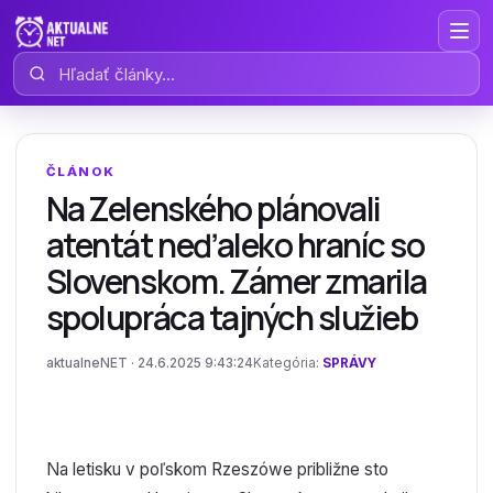
Hľadať články
ČLÁNOK
Na Zelenského plánovali
atentát neďaleko hraníc so
Slovenskom. Zámer zmarila
spolupráca tajných služieb
aktualneNET · 24.6.2025 9:43:24
Kategória:
SPRÁVY
Na letisku v poľskom Rzeszówe približne sto