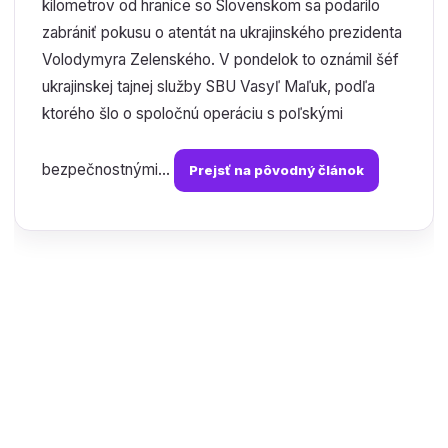
kilometrov od hranice so Slovenskom sa podarilo
zabrániť pokusu o atentát na ukrajinského prezidenta
Volodymyra Zelenského. V pondelok to oznámil šéf
ukrajinskej tajnej služby SBU Vasyľ Maľuk, podľa
ktorého šlo o spoločnú operáciu s poľskými
bezpečnostnými...
Prejsť na pôvodný článok