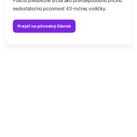
Polícia predbežne určila ako pravdepodobnú príčinu
nedostatočnú pozornosť 43-ročnej vodičky.
Prejsť na pôvodný článok