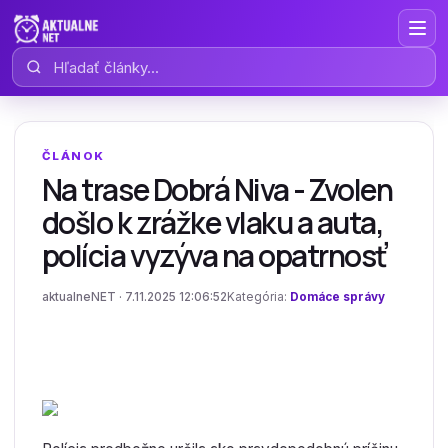
Hľadať články
ČLÁNOK
Na trase Dobrá Niva - Zvolen
došlo k zrážke vlaku a auta,
polícia vyzýva na opatrnosť
aktualneNET · 7.11.2025 12:06:52
Kategória:
Domáce správy